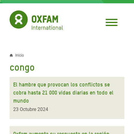
Pasar
al
contenido
principal
Inicio
Sobrescribir
congo
enlaces
de
El hambre que provocan los conflictos se
ayuda
cobra hasta 21 000 vidas diarias en todo el
mundo
a
23 Octubre 2024
la
navegación
Oxfam aumenta su respuesta en la región