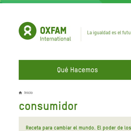
Pasar
al
contenido
principal
La igualdad es el futu
Qué Hacemos
EN QUÉ TRABAJAMOS
ÚNETE A NUESTRAS CAMPAÑAS
EMER
Inicio
Sobrescribir
consumidor
Agua y Servicios de
Climate Justice
Gaza C
enlaces
Saneamiento
Hands Off Our Spaces
Llamam
de
Alimentación, Crisis Climática,
Líban
Receta para cambiar el mundo. El poder de lo
Únete a Nuestra Comunidad para