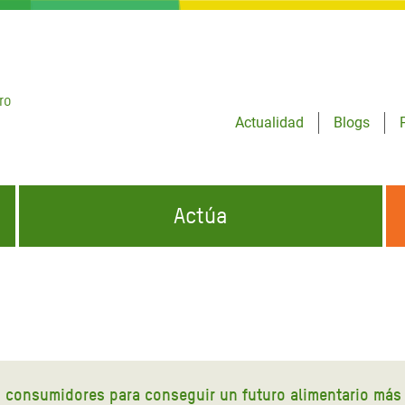
ro
Actualidad
Blogs
Actúa
GENCIAS
INFÓRMATE Y DIFUNDE NUESTROS
DÓNDE TRABAJAMOS
MENSAJES
CONÓCENOS
risis Appeal
iento por la Crisis en
o
s consumidores para conseguir un futuro alimentario más 