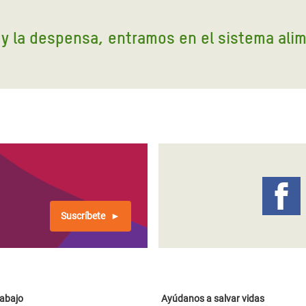
 Climática y Alimentaria
ica Oriental
o y la despensa, entramos en el sistema ali
s de Personas Refugiadas
dán del Sur
s de Refugiados Rohinyá
ngladesh
 en Siria
s en Yemen
Suscríbete
rabajo
Ayúdanos a salvar vidas