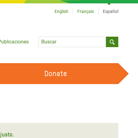
English
Français
Español
Language
Publicaciones
Submit sea
Donate
TRABAJA CON OXFAM
OUR FEMINIST PRINCIPLES
HAZ VOLUNTARIADO
justo.