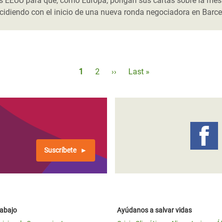
 EEUU para que, como Europa, pongan sus cartas sobre la mesa r
cidiendo con el inicio de una nueva ronda negociadora en Barce
Paginación
Página
1
Página
2
Siguiente
››
Última
Last »
actual
página
página
Suscríbete
rabajo
Ayúdanos a salvar vidas