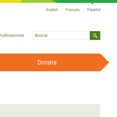
English
Français
Español
Language
Publicaciones
Submit sea
Donate
TRABAJA CON OXFAM
OUR FEMINIST PRINCIPLES
HAZ VOLUNTARIADO