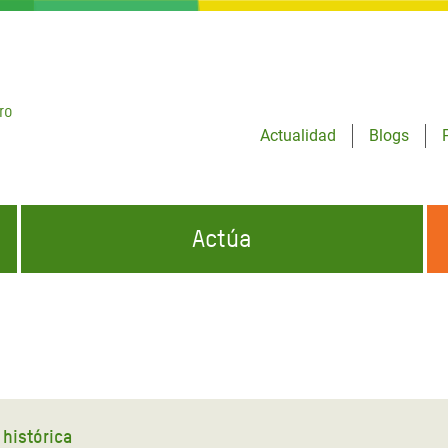
ro
Actualidad
Blogs
Actúa
GENCIAS
INFÓRMATE Y DIFUNDE NUESTROS
DÓNDE TRABAJAMOS
MENSAJES
CONÓCENOS
risis Appeal
iento por la Crisis en
o
 histórica