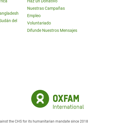
frica
Haz un Donativo
Nuestras Campañas
Bangladesh
Empleo
 Sudán del
Voluntariado
Difunde Nuestros Mensajes
against the CHS for its humanitarian mandate since 2018