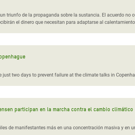
 Climática y Alimentaria
ica Oriental
n triunfo de la propaganda sobre la sustancia. El acuerdo no o
ecibirán el dinero que necesitan para adaptarse al calentamiento
s de Personas Refugiadas
dán del Sur
s de Refugiados Rohinyá
ngladesh
 Copenhague
 en Siria
just two days to prevent failure at the climate talks in Copenha
s en Yemen
nsen participan en la marcha contra el cambio climático
iles de manifestantes más en una concentración masiva y en un
.