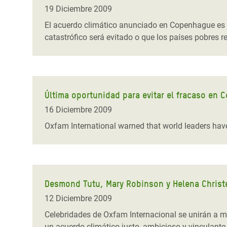
y Recursos Naturales
ayuda
#ActuaPorElClima
Crisis
19 Diciembre 2009
Conflictos y Desastres
en Áfr
a
El acuerdo climático anunciado en Copenhague es u
Erradiquemos el Sufrimiento Humano que
catastrófico será evitado o que los países pobres r
Desigualdad Extrema y
se Oculta tras los Alimentos
Crisi
la
Servicios Sociales Básicos
en Su
¡Basta! Acabemos con las violencias contra
navegación
Inequality and Rights in a
mujeres y niñas
Crisi
Digital Age
en Ba
Última oportunidad para evitar el fracaso en
16 Diciembre 2009
Gender, Rights, and Justice
Crisis
Oxfam International warned that world leaders have 
Crisi
Desmond Tutu, Mary Robinson y Helena Christe
12 Diciembre 2009
Celebridades de Oxfam Internacional se unirán a m
un acuerdo climático justo, ambicioso y vinculante