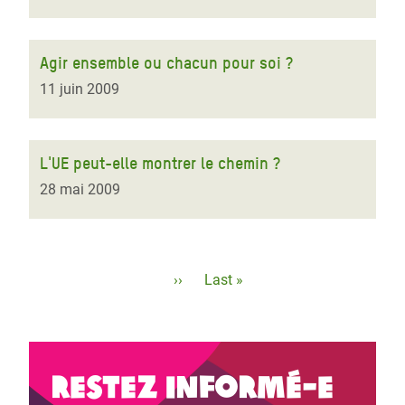
Agir ensemble ou chacun pour soi ?
11 juin 2009
L'UE peut-elle montrer le chemin ?
28 mai 2009
Pagination
Page
››
Dernière
Last »
suivante
page
Restez informé-e