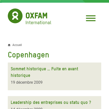
Aller
au
contenu
principal
Accueil
Fil
Copenhagen
d'Ariane
Sommet historique … Fuite en avant
historique
19 décembre 2009
Leadership des entreprises ou statu quo ?