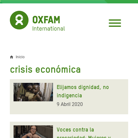
Pasar
al
contenido
principal
Inicio
Sobrescribir
crisis económica
enlaces
de
Elijamos dignidad, no
ayuda
indigencia
a
9 Abril 2020
la
navegación
Voces contra la
precariedad: Mujeres y