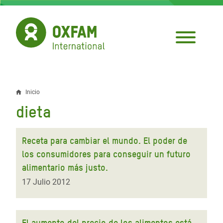
Pasar
al
contenido
principal
Inicio
Sobrescribir
dieta
enlaces
de
Receta para cambiar el mundo. El poder de
ayuda
los consumidores para conseguir un futuro
alimentario más justo.
a
17 Julio 2012
la
navegación
El aumento del precio de los alimentos está