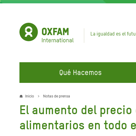
Pasar
al
contenido
principal
La igualdad es el futu
Qué Hacemos
EN QUÉ TRABAJAMOS
ÚNETE A NUESTRAS CAMPAÑAS
EMER
Inicio
Notas de prensa
Sobrescribir
El aumento del precio
Agua y Servicios de
Climate Justice
Gaza C
enlaces
Saneamiento
Hands Off Our Spaces
Llamam
alimentarios en todo 
de
Alimentación, Crisis Climática,
Líban
Únete a Nuestra Comunidad para