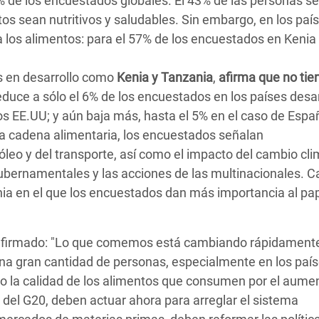
6% de los encuestados globales. El 43% de las personas s
s sean nutritivos y saludables. Sin embargo, en los pa
 los alimentos: para el 57% de los encuestados en Kenia 
 en desarrollo como
Kenia y Tanzania
,
afirma que no tie
 reduce a sólo el 6% de los encuestados en los países desa
os EE.UU; y aún baja más, hasta el 5% en el caso de Espa
la cadena alimentaria, los encuestados señalan
leo y del transporte, así como el impacto del cambio cli
ubernamentales y las acciones de las multinacionales. 
ia en el que los encuestados dan más importancia al pap
 afirmado: "Lo que comemos está cambiando rápidamente
a gran cantidad de personas, especialmente en los paí
o la calidad de los alimentos que consumen por el aume
 del G20, deben actuar ahora para arreglar el sistema