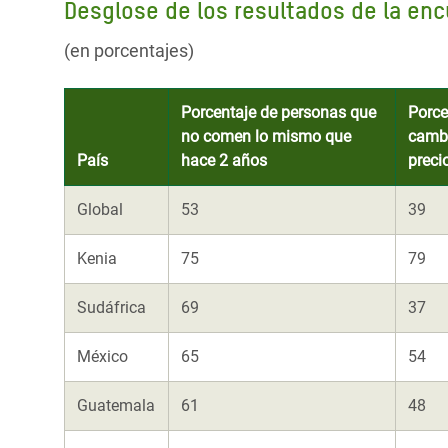
Desglose de los resultados de la en
(en porcentajes)
Porcentaje de personas que
Porce
no comen lo mismo que
cambi
País
hace 2 años
preci
Global
53
39
Kenia
75
79
Sudáfrica
69
37
México
65
54
Guatemala
61
48