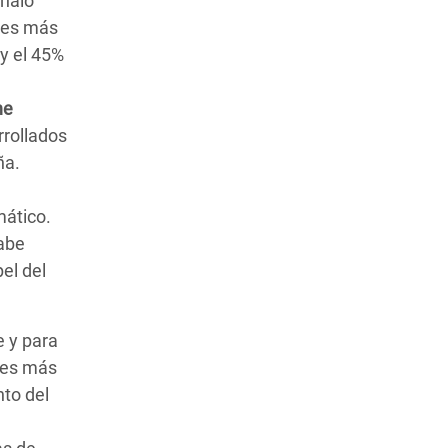
eñaló
íses más
y el 45%
ne
rrollados
ña.
mático.
Cabe
el del
 y para
ses más
nto del