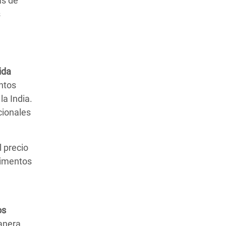
as de
s
ida
entos
la India.
cionales
l precio
limentos
os
anera