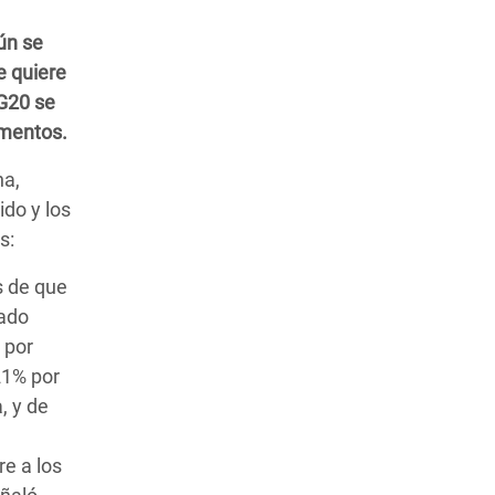
ún se
e quiere
 G20 se
imentos.
na,
ido y los
s:
s de que
iado
 por
21% por
, y de
re a los