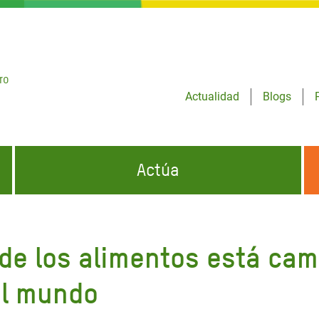
ro
Actualidad
Blogs
Actúa
GENCIAS
INFÓRMATE Y DIFUNDE NUESTROS
DÓNDE TRABAJAMOS
MENSAJES
 de los alimentos está cam
CONÓCENOS
risis Appeal
iento por la Crisis en
el mundo
o