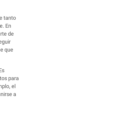
e tanto
e. En
rte de
eguir
le que
Es
tos para
plo, el
nirse a