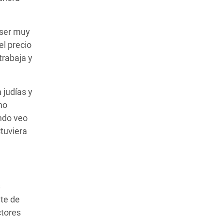
 ser muy
el precio
trabaja y
 judías y
no
ndo veo
tuviera
nte de
ctores