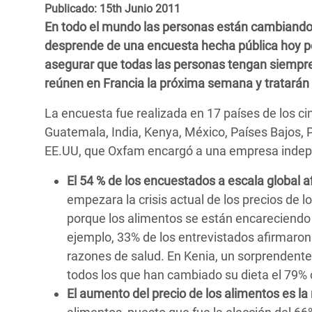
y Recursos Naturales
ayuda
Publicado: 15th Junio 2011
#ActuaPorElClima
Crisis
En todo el mundo las personas están cambiando s
Conflictos y Desastres
en Áfr
a
Erradiquemos el Sufrimiento Humano que
desprende de una encuesta hecha pública hoy p
Desigualdad Extrema y
se Oculta tras los Alimentos
Crisi
la
asegurar que todas las personas tengan siempre 
Servicios Sociales Básicos
en Su
reúnen en Francia la próxima semana y tratarán en
¡Basta! Acabemos con las violencias contra
navegación
Inequality and Rights in a
mujeres y niñas
Crisi
La encuesta fue realizada en 17 países de los ci
Digital Age
en Ba
Guatemala, India, Kenya, México, Países Bajos, Pa
EE.UU, que Oxfam encargó a una empresa indepen
Gender, Rights, and Justice
Crisis
El 54 % de los encuestados a escala global
Crisi
empezara la crisis actual de los precios de 
porque los alimentos se están encareciendo 
ejemplo, 33% de los entrevistados afirmaro
razones de salud. En Kenia, un sorprendent
todos los que han cambiado su dieta el 79% c
El aumento del precio de los alimentos es l