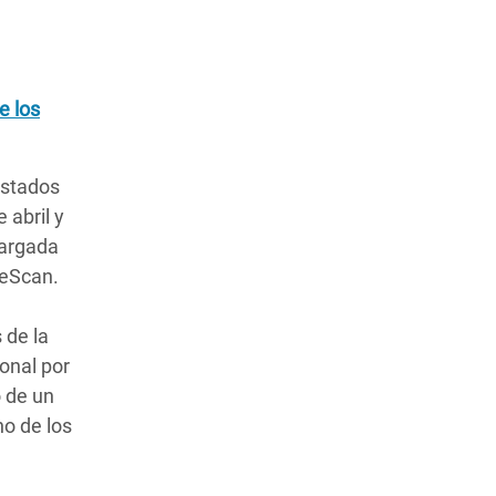
e los
istados
 abril y
cargada
beScan.
 de la
ional por
o de un
no de los