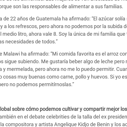
orque son las responsables de alimentar a sus familias.
a de 22 años de Guatemala ha afirmado: “El azúcar solía
y a los refrescos, pero ahora no podemos por la subida d
l medio litro, ahora vale 8. Soy la única de mi familia que 
 las necesidades de todos.”
Malawi ha afirmado: “Mi comida favorita es el arroz con
os sigue subiendo. Me gustaría beber algo de leche pero 
a y mermelada, pero ahora no me lo puedo permitir. Cua
do cosas muy buenas como carne, pollo y huevos. Si yo es
pero no podemos permitírnoslas.”
obal sobre cómo podemos cultivar y compartir mejor los
mbién en el debate celebrities de la talla del ex preside
 la compositora y artista Angelique Kidjo de Benin y los a