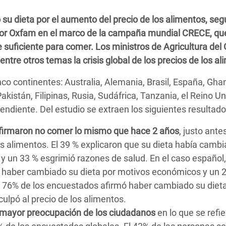
 Climática y Alimentaria
u dieta por el aumento del precio de los alimentos, seg
ica Oriental
or Oxfam en el marco de la campaña mundial CRECE, qu
s de Personas Refugiadas
suficiente para comer. Los ministros de Agricultura del
dán del Sur
tre otros temas la crisis global de los precios de los al
s de Refugiados Rohinyá
nco continentes: Australia, Alemania, Brasil, España, Gha
ngladesh
kistán, Filipinas, Rusia, Sudáfrica, Tanzania, el Reino Un
diente. Del estudio se extraen los siguientes resultado
 en Siria
 afirmaron no comer lo mismo que hace 2 años
, justo ante
s en Yemen
los alimentos. El 39 % explicaron que su dieta había camb
y un 33 % esgrimió razones de salud. En el caso español,
n haber cambiado su dieta por motivos económicos y un 
e 76% de los encuestados afirmó haber cambiado su dieta
ulpó al precio de los alimentos.
a mayor preocupación de los ciudadanos
en lo que se refie