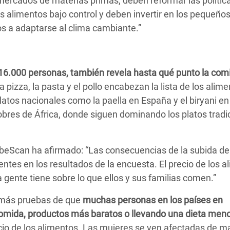
 mercados de materias primas, deben reformar las polític
s alimentos bajo control y deben invertir en los pequeño
s a adaptarse al clima cambiante.”
16.000 personas, también revela hasta qué punto la com
a pizza, la pasta y el pollo encabezan la lista de los alim
latos nacionales como la paella en España y el biryani en 
bres de África, donde siguen dominando los platos tradi
lobeScan ha afirmado: “Las consecuencias de la subida de
tes en los resultados de la encuesta. El precio de los a
a gente tiene sobre lo que ellos y sus familias comen.”
 más pruebas de que
muchas personas en los países en
omida, productos más baratos o llevando una dieta men
io de los alimentos. Las mujeres se ven afectadas de m