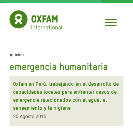
Pasar
al
contenido
principal
Inicio
Sobrescribir
emergencia humanitaria
enlaces
de
Oxfam en Perú: trabajando en el desarrollo de
ayuda
capacidades locales para enfrentar casos de
emergencia relacionados con el agua, el
a
saneamiento y la higiene
la
20 Agosto 2015
navegación