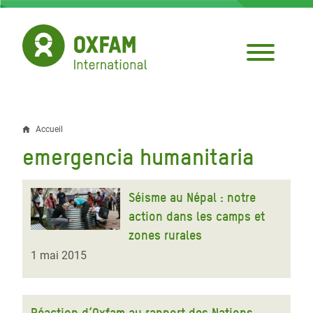
Aller
au
contenu
principal
Accueil
Fil
emergencia humanitaria
d'Ariane
Séisme au Népal : notre
action dans les camps et
zones rurales
1 mai 2015
Réaction d’Oxfam au rapport des Nations