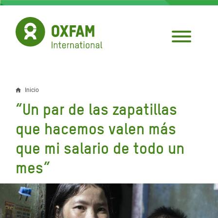
Pasar
al
contenido
principal
Inicio
Sobrescribir
“Un par de las zapatillas
enlaces
que hacemos valen más
de
que mi salario de todo un
ayuda
mes”
a
la
navegación