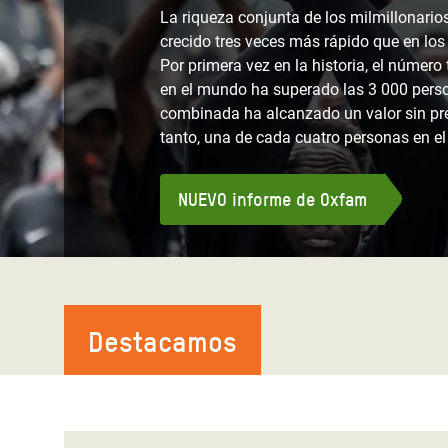
y Recursos Naturales
#ActuaPorElClima
Crisis
La riqueza conjunta de los milmillonari
crecido tres veces más rápido que en los
Conflictos y Desastres
en Áfr
Erradiquemos el Sufrimiento Humano que
Por primera vez en la historia, el número 
Desigualdad Extrema y
se Oculta tras los Alimentos
Crisi
en el mundo ha superado las 3 000 perso
combinada ha alcanzado un valor sin pr
Servicios Sociales Básicos
en Su
¡Basta! Acabemos con las violencias contra
tanto, una de cada cuatro personas en 
Inequality and Rights in a
mujeres y niñas
Crisi
Digital Age
en Ba
NUEVO informe de Oxfam
Gender, Rights, and Justice
Crisis
Crisi
Destacamos