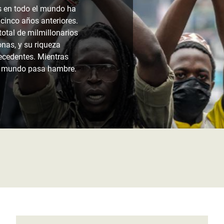
 Climática y Alimentaria
os en todo el mundo ha
 cinco años anteriores.
ica Oriental
total de milmillonarios
s de Personas Refugiadas
nas, y su riqueza
ecedentes. Mientras
dán del Sur
el mundo pasa hambre.
s de Refugiados Rohinyá
ngladesh
 en Siria
s en Yemen