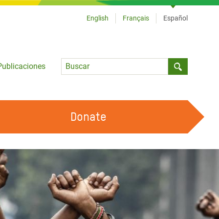
English
Français
Español
Language
Publicaciones
Submit sea
Donate
TRABAJA CON OXFAM
OUR FEMINIST PRINCIPLES
HAZ VOLUNTARIADO