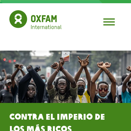
Pasar
al
contenido
principal
Contra el Imperio de
los Más Ricos