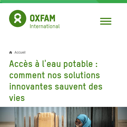
Aller
au
contenu
principal
Accueil
Fil
Accès à l'eau potable :
d'Ariane
comment nos solutions
innovantes sauvent des
vies