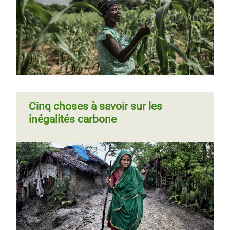
Page
‹‹
Page 3
Pagination
précédente
Page
‹‹
Page 3
Pagination
précédente
Cinq choses à savoir sur les
inégalités carbone