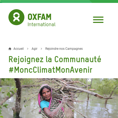
Aller
au
contenu
principal
Accueil
Agir
Rejoindre nos Campagnes
Fil
Rejoignez la Communauté
d'Ariane
#MoncClimatMonAvenir