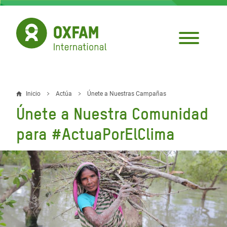
Pasar
al
contenido
principal
Inicio
Actúa
Únete a Nuestras Campañas
Sobrescribir
Únete a Nuestra Comunidad
enlaces
para #ActuaPorElClima
de
ayuda
a
la
navegación