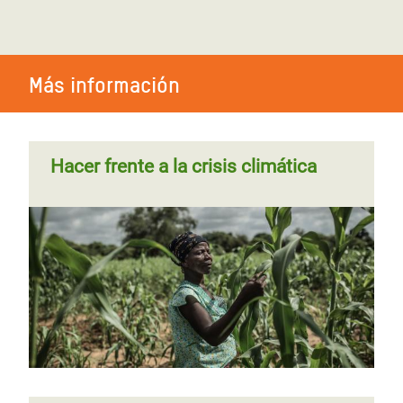
climática
anterior
Más información
Hacer frente a la crisis climática
Página
‹‹
Página 3
Paginación
anterior