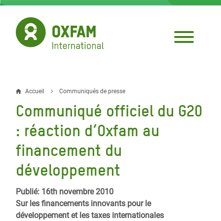
Aller
au
contenu
principal
Accueil
Communiqués de presse
Fil
Communiqué officiel du G20
d'Ariane
: réaction d’Oxfam au
financement du
développement
Publié: 16th novembre 2010
Sur les financements innovants pour le
développement et les taxes internationales