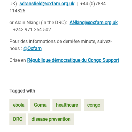
UK):
sdransfield@oxfam.org.uk
| +44 (0)7884
114825
or Alain Nkingi (in the DRC):
ANkingi@oxfam.org.uk
| +243 971 254 502
Pour des informations de dernière minute, suivez-
nous :
@Oxfam
Crise en
République démocratique du Congo Support
Tagged with
ebola
Goma
healthcare
congo
DRC
disease prevention