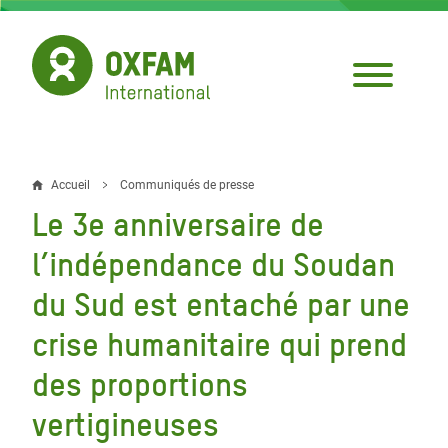
Aller
au
contenu
principal
Accueil
Communiqués de presse
Fil
Le 3e anniversaire de
d'Ariane
l’indépendance du Soudan
du Sud est entaché par une
crise humanitaire qui prend
des proportions
vertigineuses