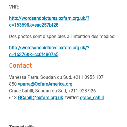
VNR:
http://wordsandpictures.oxfam.org.uk/?
c=16369&k=eac257bf28
Des photos sont disponibles à l'intention des médias:
http://wordsandpictures.oxfam.org.uk/?
c=16376&k=cc0f4807a5
Contact
Vanessa Parra, Soudan du Sud, +211 0955 107
850
vparra@OxfamAmerica.org
Grace Cahill, Soudan du Sud, +211 928 926
613
GCahill@oxfam.org.uk
twitter:
grace_cahill