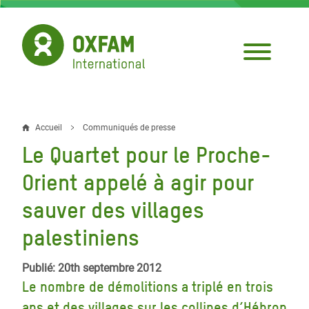
Aller
au
contenu
principal
Accueil
Communiqués de presse
Fil
Le Quartet pour le Proche-
d'Ariane
Orient appelé à agir pour
sauver des villages
palestiniens
Publié: 20th septembre 2012
Le nombre de démolitions a triplé en trois
ans et des villages sur les collines d’Hébron