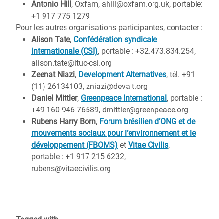
Antonio Hill
, Oxfam, ahill@oxfam.org.uk, portable:
+1 917 775 1279
Pour les autres organisations participantes, contacter :
Alison Tate
,
Confédération syndicale
internationale (CSI)
, portable : +32.473.834.254,
alison.tate@ituc-csi.org
Zeenat Niazi
,
Development Alternatives
, tél. +91
(11) 26134103, zniazi@devalt.org
Daniel Mittler
,
Greenpeace International
, portable :
+49 160 946 76589, dmittler@greenpeace.org
Rubens Harry Born
,
Forum brésilien d’ONG et de
mouvements sociaux pour l’environnement et le
développement (FBOMS)
et
Vitae Civilis
,
portable : +1 917 215 6232,
rubens@vitaecivilis.org