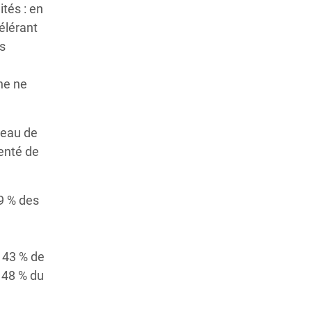
tés : en
célérant
es
nne ne
veau de
enté de
69 % des
t 43 % de
t 48 % du