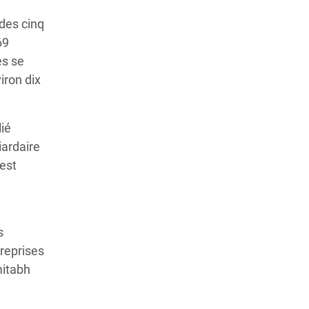
 des cinq
69
es se
iron dix
lié
iardaire
 est
s
treprises
mitabh