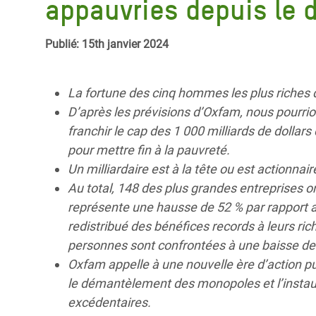
appauvries depuis le d
Conflits et Catastrophes
#MonClimatMonAvenir
Crise 
Alime
Inégalités Extrêmes et
Mettons Fin à la Souffrance qui se Cache
Publié: 15th janvier 2024
l’Est
Services Essentiels
Derrière notre Alimentation
Crise
Inequality and Rights in a
Les Violences Faites aux Femmes et aux
La fortune des cinq hommes les plus riches
Digital Age
Filles, Ça Suffit !
Crise
D’après les prévisions d’Oxfam, nous pourrion
au Ba
franchir le cap des 1 000 milliards de dollars
Gender, Rights, and Justice
pour mettre fin à la pauvreté.
Crise
Un milliardaire est à la tête ou est actionna
Souda
Au total, 148 des plus grandes entreprises on
représente une hausse de 52 % par rapport a
Crise 
redistribué des bénéfices records à leurs ric
personnes sont confrontées à une baisse de l
Oxfam appelle à une nouvelle ère d’action pub
le démantèlement des monopoles et l’instaur
excédentaires.