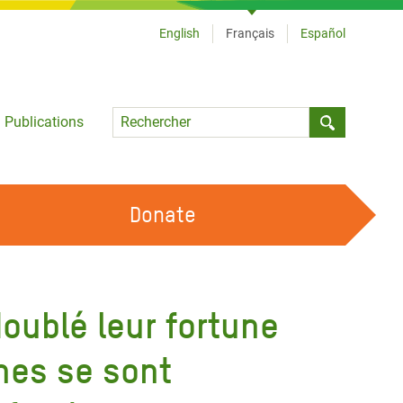
English
Français
Español
Language
Publications
Submit sea
Donate
TRAVAILLER AVEC NOUS
OUR FEMINIST PRINCIPLES
oublé leur fortune
DEVENIR BÉNÉVOLE
nes se sont