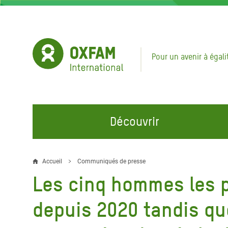
Aller
au
contenu
principal
Pour un avenir à égali
Découvrir
NOS DOMAINES D'ACTION
REJOINDRE NOS CAMPAGNES
URGE
Accueil
Communiqués de presse
Fil
Les cinq hommes les p
Eau et Assainissement
Climate Justice
Appel
d'Ariane
au Li
Alimentation, Climat et
Hands Off Our Spaces
depuis 2020 tandis qu
Ressources Naturelles
Crise 
Rejoignez la Communauté