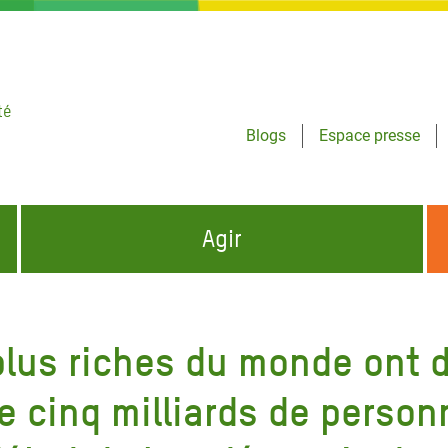
té
Blogs
Espace presse
Agir
NCES HUMANITAIRES
S'INFORMER ET RELAYER NOS MESSAGES
OXFAM DANS LE MONDE
lus riches du monde ont d
QUI SOMMES-NOUS ?
 aux Dons pour la Crise
ban
e cinq milliards de person
à Gaza