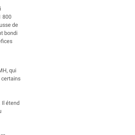
i
1 800
ausse de
nt bondi
éfices
MH, qui
 certains
 Il étend
u