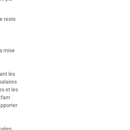
e reste
la mise
ant les
salaires
es et les
Oxfam
apporter
avées