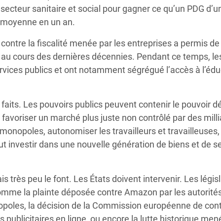
du secteur sanitaire et social pour gagner ce qu’un PDG d’u
n moyenne en un an.
 contre la fiscalité menée par les entreprises a permis de
ers au cours des dernières décennies. Pendant ce temps, le
ervices publics et ont notamment ségrégué l’accès à l’édu
aits. Les pouvoirs publics peuvent contenir le pouvoir d
r favoriser un marché plus juste non contrôlé par des milli
monopoles, autonomiser les travailleurs et travailleuses,
ut investir dans une nouvelle génération de biens et de s
is très peu le font. Les États doivent intervenir. Les légis
 comme la plainte déposée contre Amazon par les autorité
opoles, la décision de la Commission européenne de con
s publicitaires en ligne, ou encore la lutte historique men