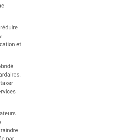
ne
 réduire
s
cation et
ébridé
ardaires.
 taxer
ervices
lateurs
s
traindre
ée par