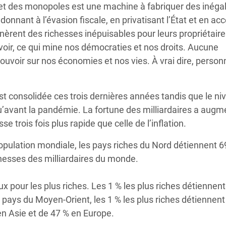
t des monopoles est une machine à fabriquer des inégali
adonnant à l’évasion fiscale, en privatisant l’État et en ac
nèrent des richesses inépuisables pour leurs propriétair
uvoir, ce qui mine nos démocraties et nos droits. Aucune
 pouvoir sur nos économies et nos vies. À vrai dire, perso
t consolidée ces trois dernières années tandis que le ni
’avant la pandémie. La fortune des milliardaires a augm
se trois fois plus rapide que celle de l’inflation.
population mondiale, les pays riches du Nord détiennent 
chesses des milliardaires du monde.
x pour les plus riches. Les 1 % les plus riches détiennen
s pays du Moyen-Orient, les 1 % les plus riches détiennen
 en Asie et de 47 % en Europe.