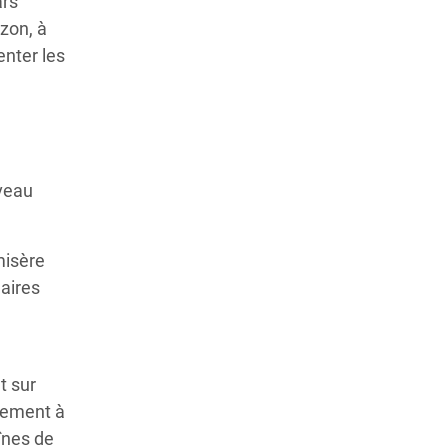
ars
zon, à
enter les
uveau
misère
laires
t sur
quement à
înes de