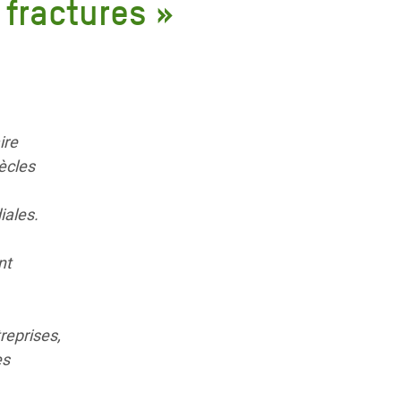
 fractures »
ire
iècles
iales.
nt
reprises,
es