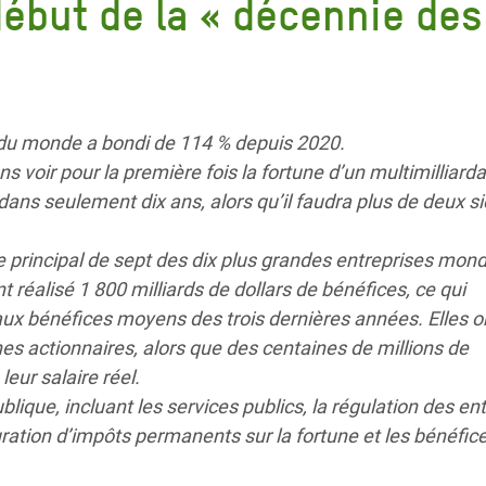
ébut de la « décennie des
Climatique et
ntaire en Afrique de
 au Yémen
 du monde a bondi de 114 % depuis 2020.
 des Réfugiés Rohingyas
s voir pour la première fois la fortune d’un multimilliarda
ngladesh
 dans seulement dix ans, alors qu’il faudra plus de deux s
 des Réfugié·es au
ire principal de sept des dix plus grandes entreprises mond
n du Sud
t réalisé 1 800 milliards de dollars de bénéfices, ce qui
ux bénéfices moyens des trois dernières années. Elles o
en Syrie
hes actionnaires, alors que des centaines de millions de
eur salaire réel.
lique, incluant les services publics, la régulation des ent
ation d’impôts permanents sur la fortune et les bénéfic