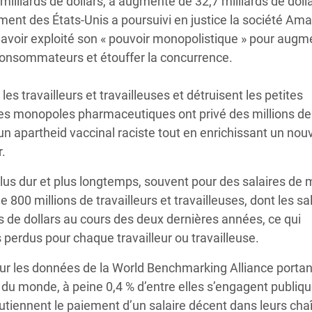
milliards de dollars, a augmenté de 32,7 milliards de doll
ent des États-Unis a poursuivi en justice la société Ama
 d’avoir exploité son « pouvoir monopolistique » pour augm
s consommateurs et étouffer la concurrence.
es travailleurs et travailleuses et détruisent les petites
es monopoles pharmaceutiques ont privé des millions de
un apartheid vaccinal raciste tout en enrichissant un no
r.
plus dur et plus longtemps, souvent pour des salaires de 
800 millions de travailleurs et travailleuses, dont les sa
ards de dollars au cours des deux dernières années, ce qui
 perdus pour chaque travailleur ou travailleuse.
ur les données de la World Benchmarking Alliance portan
s du monde, à peine 0,4 % d’entre elles s’engagent publi
utiennent le paiement d’un salaire décent dans leurs cha