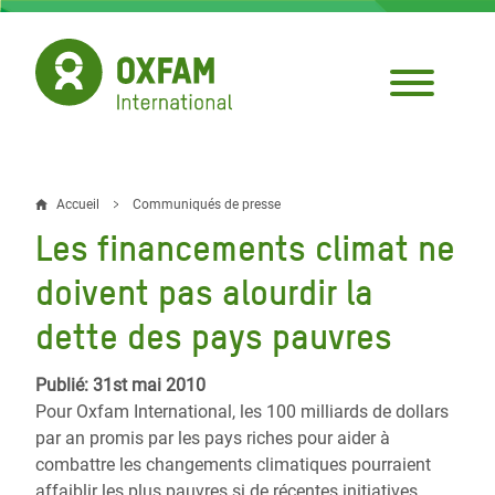
Aller
au
contenu
principal
Accueil
Communiqués de presse
Fil
Les financements climat ne
d'Ariane
doivent pas alourdir la
dette des pays pauvres
Publié: 31st mai 2010
Pour Oxfam International, les 100 milliards de dollars
par an promis par les pays riches pour aider à
combattre les changements climatiques pourraient
affaiblir les plus pauvres si de récentes initiatives