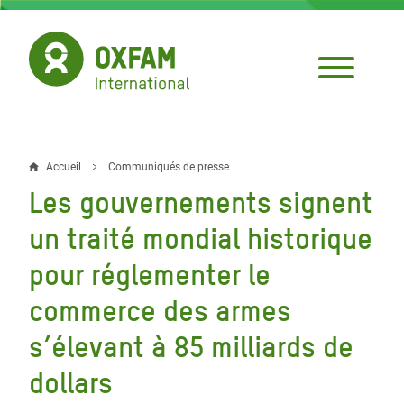
Aller
au
contenu
principal
Accueil
Communiqués de presse
Fil
Les gouvernements signent
d'Ariane
un traité mondial historique
pour réglementer le
commerce des armes
s’élevant à 85 milliards de
dollars