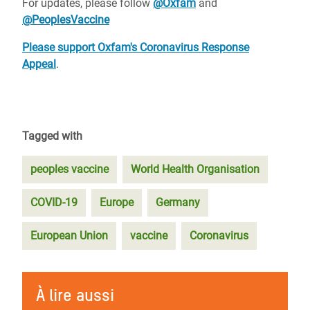
For updates, please follow
@Oxfam
and
@PeoplesVaccine
Please support Oxfam's Coronavirus Response
Appeal
.
Tagged with
peoples vaccine
World Health Organisation
COVID-19
Europe
Germany
European Union
vaccine
Coronavirus
À lire aussi