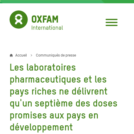
Aller
au
contenu
principal
Accueil
Communiqués de presse
Fil
Les laboratoires
d'Ariane
pharmaceutiques et les
pays riches ne délivrent
qu'un septième des doses
promises aux pays en
développement