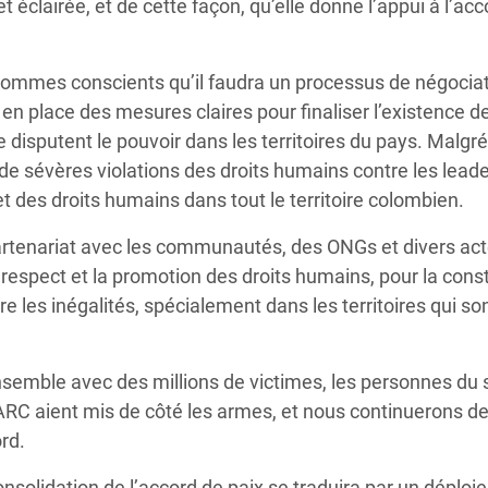
 éclairée, et de cette façon, qu’elle donne l’appui à l’acc
s sommes conscients qu’il faudra un processus de négocia
 en place des mesures claires pour finaliser l’existence d
disputent le pouvoir dans les territoires du pays. Malgré
 de sévères violations des droits humains contre les leade
t des droits humains dans tout le territoire colombien.
artenariat avec les communautés, des ONGs et divers act
 respect et la promotion des droits humains, pour la cons
tre les inégalités, spécialement dans les territoires qui son
nsemble avec des millions de victimes, les personnes du 
s FARC aient mis de côté les armes, et nous continuerons d
rd.
nsolidation de l’accord de paix se traduira par un déplo