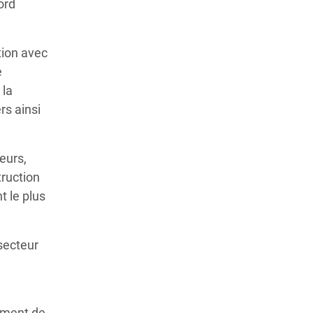
ord
tion avec
e
 la
rs ainsi
eurs,
truction
t le plus
secteur
e
iement de