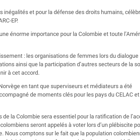
Climatique et
es inégalités et pour la défense des droits humains, célèb
ntaire en Afrique de
ARC-EP.
une énorme importance pour la Colombie et toute l’Amé
 au Yémen
 des Réfugiés Rohingyas
ssement : les organisations de femmes lors du dialogue 
ngladesh
ions ainsi que la participation d’autres secteurs de la s
 des Réfugié·es au
nir à cet accord.
n du Sud
la Norvège en tant que superviseurs et médiateurs a été
en Syrie
 accompagné de moments clés pour les pays du CELAC et 
de la Colombie sera essentiel pour la ratification de l’ac
 colombiens seront appelés à voter lors d’un plébiscite p
ne. Nous comptons sur le fait que la population colombie