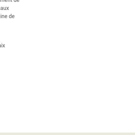
taux
gine de
aix