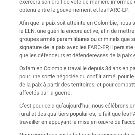
exercera son droit de vote de manière informée et
obtenu entre le gouvernement et les FARC-EP.
Afin que la paix soit atteinte en Colombie, nou
le ELN, une guérilla encore active, afin de mettre
groupes armés paramilitaires ou criminels que se 
signature de la paix avec les FARC-EP, il persiste
que les défendeurs et défenderesses de la paix e
Oxfam en Colombie travaille depuis 34 ans en p
pour une sortie négociée du conflit armé, pour le
de la paix à partir des territoires, et pour combat
affectés par la guerre.
C’est pour cela qu’aujourd’hui, nous célébrons e
rural et des quartiers populaires, le fait que le
travailler en appuyant la mise en œuvre de l’acco
Nous comptons sur le fait que le processus de co