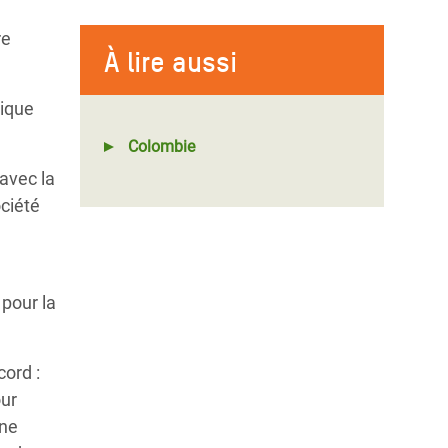
re
À lire aussi
rique
Colombie
avec la
ociété
pour la
cord :
our
nne