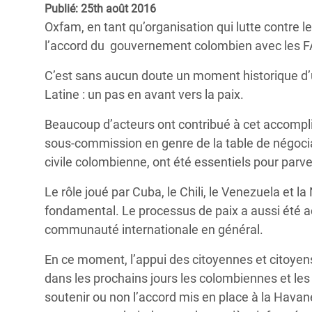
Publié: 25th août 2016
Conflits et Catastrophes
#MonClimatMonAvenir
Crise 
Oxfam, en tant qu’organisation qui lutte contre l
Alime
Inégalités Extrêmes et
Mettons Fin à la Souffrance qui se Cache
l’accord du gouvernement colombien avec les F
l’Est
Services Essentiels
Derrière notre Alimentation
C’est sans aucun doute un moment historique d’
Crise
Inequality and Rights in a
Les Violences Faites aux Femmes et aux
Latine : un pas en avant vers la paix.
Digital Age
Filles, Ça Suffit !
Crise
Beaucoup d’acteurs ont contribué à cet accompli
au Ba
Gender, Rights, and Justice
sous-commission en genre de la table de négociat
Crise
civile colombienne, ont été essentiels pour parve
Souda
Le rôle joué par Cuba, le Chili, le Venezuela et 
Crise 
fondamental. Le processus de paix a aussi été
communauté internationale en général.
En ce moment, l’appui des citoyennes et citoyens 
dans les prochains jours les colombiennes et les
soutenir ou non l’accord mis en place à la Hava