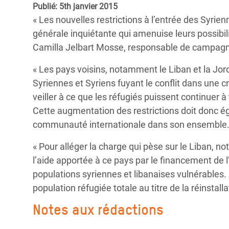
Publié: 5th janvier 2015
Conflits et Catastrophes
#MonClimatMonAvenir
Crise 
« Les nouvelles restrictions à l’entrée des Syrienn
Alime
Inégalités Extrêmes et
Mettons Fin à la Souffrance qui se Cache
générale inquiétante qui amenuise leurs possibili
l’Est
Services Essentiels
Derrière notre Alimentation
Camilla Jelbart Mosse, responsable de campag
Crise
Inequality and Rights in a
Les Violences Faites aux Femmes et aux
« Les pays voisins, notamment le Liban et la Jor
Digital Age
Filles, Ça Suffit !
Crise
Syriennes et Syriens fuyant le conflit dans une c
au Ba
veiller à ce que les réfugiés puissent continuer 
Gender, Rights, and Justice
Cette augmentation des restrictions doit donc é
Crise
communauté internationale dans son ensemble
Souda
« Pour alléger la charge qui pèse sur le Liban, 
Crise 
l’aide apportée à ce pays par le financement de 
populations syriennes et libanaises vulnérables. 
population réfugiée totale au titre de la réinstall
Notes aux rédactions