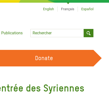
English
Français
Español
Language
Publications
Submit sea
Donate
TRAVAILLER AVEC NOUS
OUR FEMINIST PRINCIPLES
’entrée des Syriennes
DEVENIR BÉNÉVOLE