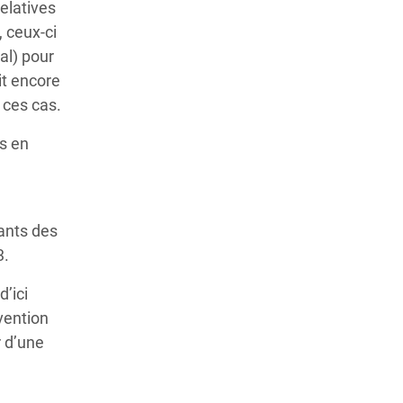
elatives
, ceux-ci
al) pour
it encore
 ces cas.
es en
sants des
3.
d’ici
rvention
r d’une