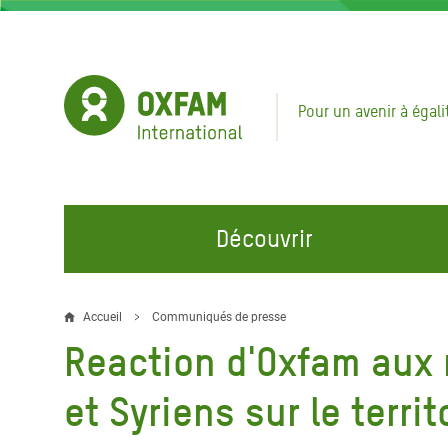
Aller
au
contenu
principal
Pour un avenir à égali
Découvrir
NOS DOMAINES D'ACTION
REJOINDRE NOS CAMPAGNES
URGE
Accueil
Communiqués de presse
Fil
Reaction d'Oxfam aux n
Eau et Assainissement
Climate Justice
Appel
d'Ariane
au Li
Alimentation, Climat et
Hands Off Our Spaces
et Syriens sur le territ
Ressources Naturelles
Crise 
Rejoignez la Communauté