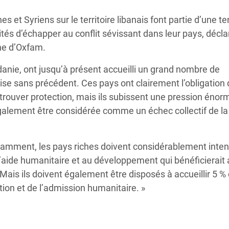
Climatique et
es et Syriens sur le territoire libanais font partie d’une 
ntaire en Afrique de
tés d’échapper au conflit sévissant dans leur pays, décla
ne d’Oxfam.
 au Yémen
danie, ont jusqu’à présent accueilli un grand nombre de
 des Réfugiés Rohingyas
rise sans précédent. Ces pays ont clairement l’obligation
ngladesh
à trouver protection, mais ils subissent une pression énor
galement être considérée comme un échec collectif de la
 des Réfugié·es au
.
n du Sud
notamment, les pays riches doivent considérablement intens
en Syrie
l’aide humanitaire et au développement qui bénéficierait
Mais ils doivent également être disposés à accueillir 5 % 
ation et de l’admission humanitaire. »