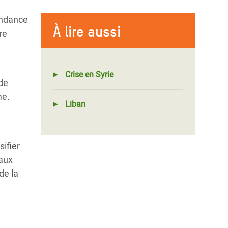
tendance
À lire aussi
re
Crise en Syrie
 de
me.
Liban
ifier
 aux
de la