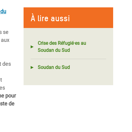
 du
À lire aussi
s se
s aux
Crise des Réfugié·es au
Soudan du Sud
t des
Soudan du Sud
t
des
che pour
este de