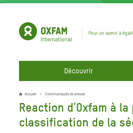
Aller
au
contenu
principal
Pour un avenir à égali
Découvrir
NOS DOMAINES D'ACTION
REJOINDRE NOS CAMPAGNES
URGE
Accueil
Communiqués de presse
Fil
Reaction d'Oxfam à la 
Eau et Assainissement
Climate Justice
Appel
d'Ariane
au Li
Alimentation, Climat et
Hands Off Our Spaces
classification de la s
Ressources Naturelles
Crise 
Rejoignez la Communauté