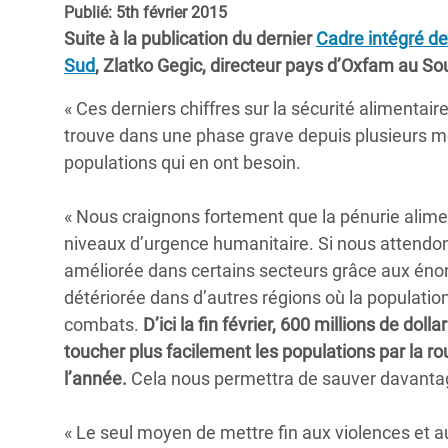
Publié: 5th février 2015
Conflits et Catastrophes
#MonClimatMonAvenir
Crise 
Suite à la publication du dernier
Cadre intégré de
Alime
Inégalités Extrêmes et
Mettons Fin à la Souffrance qui se Cache
Sud
, Zlatko Gegic, directeur pays d’Oxfam au So
l’Est
Services Essentiels
Derrière notre Alimentation
« Ces derniers chiffres sur la sécurité alimenta
Crise
Inequality and Rights in a
Les Violences Faites aux Femmes et aux
trouve dans une phase grave depuis plusieurs moi
Digital Age
Filles, Ça Suffit !
Crise
populations qui en ont besoin.
au Ba
Gender, Rights, and Justice
« Nous craignons fortement que la pénurie alimen
Crise
niveaux d’urgence humanitaire. Si nous attendons 
Souda
améliorée dans certains secteurs grâce aux énor
détériorée dans d’autres régions où la populatio
Crise 
combats.
D’ici la fin février, 600 millions de dol
toucher plus facilement les populations par la r
l’année.
Cela nous permettra de sauver davanta
« Le seul moyen de mettre fin aux violences et 