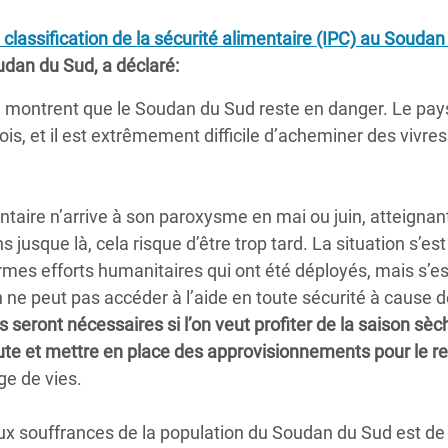
Climatique et
 classification de la sécurité alimentaire (IPC) au Soudan
ntaire en Afrique de
udan du Sud, a déclaré:
ire montrent que le Soudan du Sud reste en danger. Le pay
 au Yémen
s, et il est extrêmement difficile d’acheminer des vivre
 des Réfugiés Rohingyas
ngladesh
taire n’arrive à son paroxysme en mai ou juin, atteignan
 des Réfugié·es au
jusque là, cela risque d’être trop tard. La situation s’est
n du Sud
mes efforts humanitaires qui ont été déployés, mais s’es
n ne peut pas accéder à l’aide en toute sécurité à cause 
en Syrie
lars seront nécessaires si l’on veut profiter de la saison sè
oute et mettre en place des approvisionnements pour le r
ge de vies.
aux souffrances de la population du Soudan du Sud est de