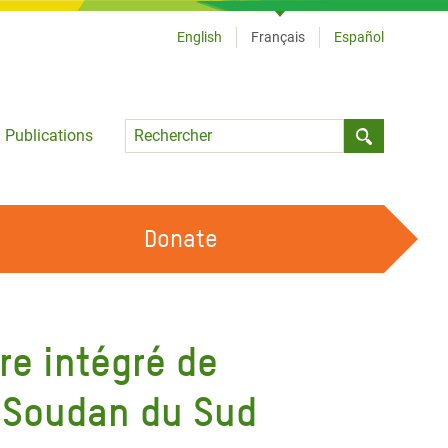
English
Français
Español
Language
Publications
Submit sea
Donate
TRAVAILLER AVEC NOUS
OUR FEMINIST PRINCIPLES
re intégré de
DEVENIR BÉNÉVOLE
au Soudan du Sud