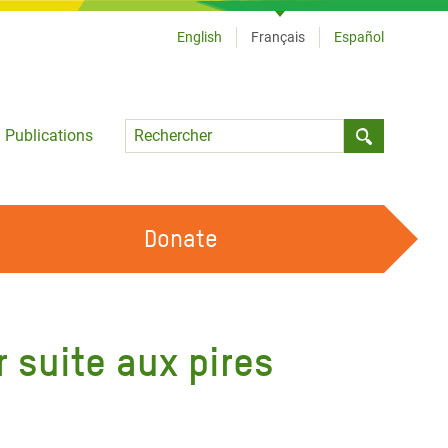
English
Français
Español
Language
Publications
Submit sea
Donate
TRAVAILLER AVEC NOUS
OUR FEMINIST PRINCIPLES
 suite aux pires
DEVENIR BÉNÉVOLE