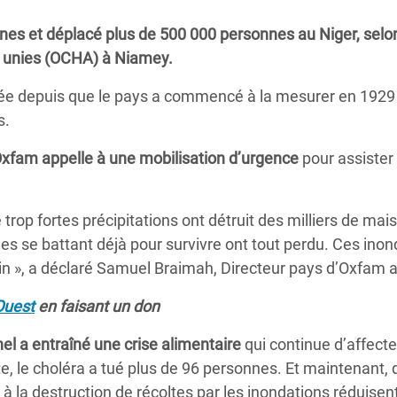
Climatique et
nes et déplacé plus de 500 000 personnes au Niger, selon
ntaire en Afrique de
s unies (OCHA) à Niamey.
evée depuis que le pays a commencé à la mesurer en 1929
 au Yémen
s.
 des Réfugiés Rohingyas
e Oxfam appelle à une mobilisation d’urgence
pour assister 
ngladesh
 des Réfugié·es au
e trop fortes précipitations ont détruit des milliers de mai
n du Sud
ges se battant déjà pour survivre ont tout perdu. Ces ino
en Syrie
oin », a déclaré Samuel Braimah, Directeur pays d’Oxfam a
'Ouest
en faisant un don
l a entraîné une crise alimentaire
qui continue d’affecte
te, le choléra a tué plus de 96 personnes. Et maintenant, 
 la destruction de récoltes par les inondations réduisent