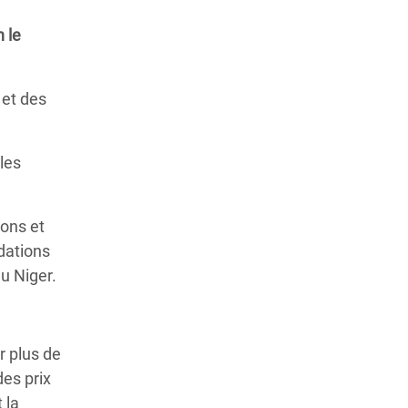
 le
 et des
les
sons et
ndations
u Niger.
r plus de
des prix
 la