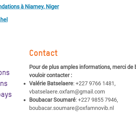
ndations à Niamey, Niger
ahel
Contact
Pour de plus amples informations, merci de 
ions
vouloir contacter :
ons
Valérie Batselaere
: +227 9766 1481,
vbatselaere.oxfam@gmail.com
pays
Boubacar Soumaré
: +227 9855 7946,
boubacar.soumare@oxfamnovib.nl