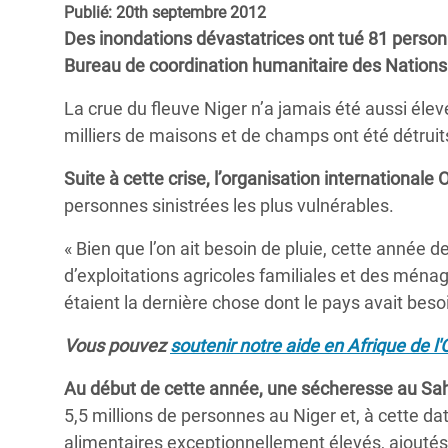
Publié: 20th septembre 2012
Conflits et Catastrophes
#MonClimatMonAvenir
Crise 
Des inondations dévastatrices ont tué 81 person
Alime
Inégalités Extrêmes et
Mettons Fin à la Souffrance qui se Cache
Bureau de coordination humanitaire des Nation
l’Est
Services Essentiels
Derrière notre Alimentation
La crue du fleuve Niger n’a jamais été aussi él
Crise
Inequality and Rights in a
Les Violences Faites aux Femmes et aux
milliers de maisons et de champs ont été détruit
Digital Age
Filles, Ça Suffit !
Crise
Suite à cette crise, l’organisation international
au Ba
Gender, Rights, and Justice
personnes sinistrées les plus vulnérables.
Crise
« Bien que l’on ait besoin de pluie, cette année d
Souda
d’exploitations agricoles familiales et des ména
Crise 
étaient la dernière chose dont le pays avait bes
Vous pouvez
soutenir notre aide en Afrique de l
Au début de cette année, une sécheresse au Sahe
5,5 millions de personnes au Niger et, à cette da
alimentaires exceptionnellement élevés, ajoutés à