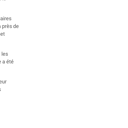
taires
à près de
 et
 les
e a été
leur
s