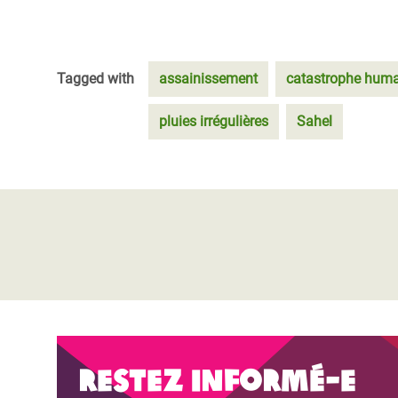
Tagged with
assainissement
catastrophe huma
pluies irrégulières
Sahel
Restez informé-e