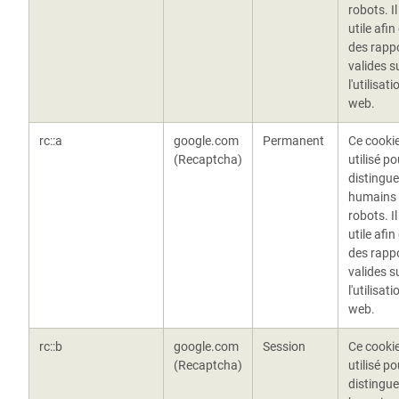
robots. Il
utile afin
des rapp
valides s
l'utilisat
web.
rc::a
google.com
Permanent
Ce cookie
(Recaptcha)
utilisé po
distingue
humains
robots. Il
utile afin
des rapp
valides s
l'utilisat
web.
rc::b
google.com
Session
Ce cookie
(Recaptcha)
utilisé po
distingue