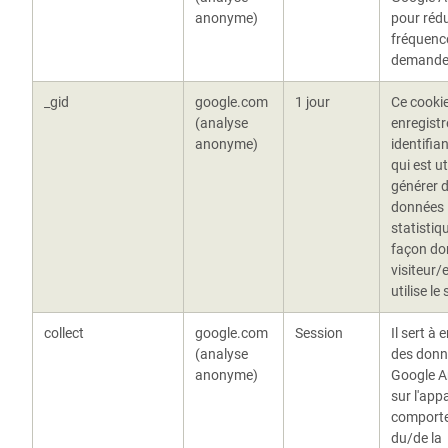
anonyme)
pour rédu
fréquenc
demande
_gid
google.com
1 jour
Ce cooki
(analyse
enregistr
anonyme)
identifia
qui est ut
générer 
données
statistiq
façon don
visiteur/
utilise le
collect
google.com
Session
Il sert à 
(analyse
des donn
anonyme)
Google A
sur l'appa
comport
du/de la