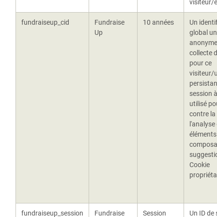
visiteur/
fundraiseup_cid
Fundraise
10 années
Un identi
Up
global un
anonyme
collecte 
pour ce
visiteur/u
persistan
session à 
utilisé po
contre la
l'analyse
éléments 
composa
suggestio
Cookie
propriéta
fundraiseup_session
Fundraise
Session
Un ID de 