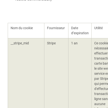
Nom du cookie
Fournisseur
Date
Utilité
d’expiration
__stripe_mid
Stripe
1 an
Ce cookie
nécessai
effectuer
transact
carte ban
le site w
service e
par Strip
qui perm
d'effectu
transact
ligne san
aucune