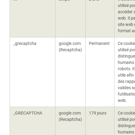
utilisé po
accéder a
web. Il p
site web d
format a
_grecaptcha
google.com
Permanent
Ce cookie
(Recaptcha)
utilisé po
distingue
humains
robots. Il
utile afin
des rapp
valides s
l'utilisat
web.
_GRECAPTCHA
google.com
179 jours
Ce cookie
(Recaptcha)
utilisé po
distingue
humains