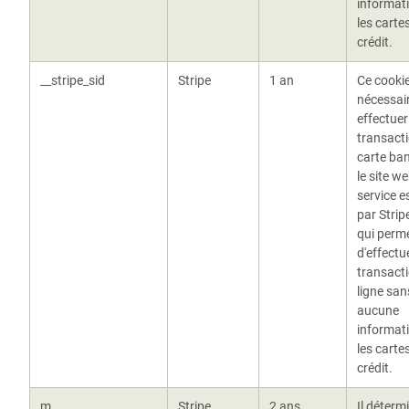
informat
les carte
crédit.
__stripe_sid
Stripe
1 an
Ce cookie
nécessai
effectuer
transact
carte ban
le site w
service e
par Strip
qui perm
d'effectu
transact
ligne san
aucune
informat
les carte
crédit.
m
Stripe
2 ans
Il détermi