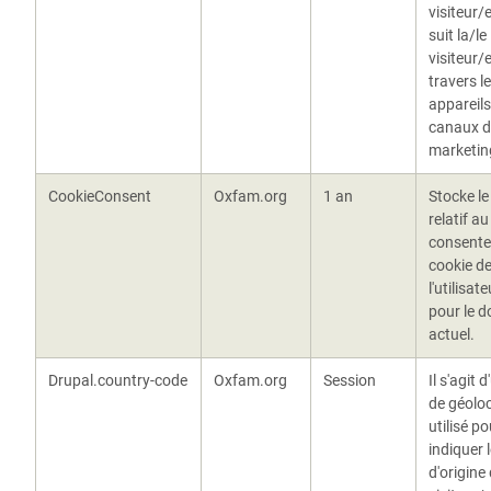
visiteur/e
suit la/le
visiteur/
travers l
appareils
canaux d
marketin
CookieConsent
Oxfam.org
1 an
Stocke le
relatif au
consent
cookie d
l'utilisat
pour le 
actuel.
Drupal.country-code
Oxfam.org
Session
Il s'agit 
de géoloc
utilisé po
indiquer 
d'origine