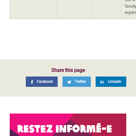
l'anal
expér
Share this page
Facebook
Twitter
LinkedIn
Restez informé-e