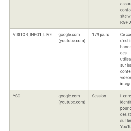
assure
confo
site 
RGPD
VISITOR_INFO1_LIVE
google.com
179 jours
Ce co
(youtube.com)
d'esti
bande
des
utilis
sur l
conte
vidéo
intégr
YSC
google.com
Session
Il enr
(youtube.com)
identi
pour 
des st
sur le
YouT