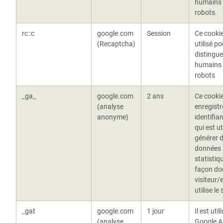
humains
robots.
rc::c
google.com
Session
Ce cookie
(Recaptcha)
utilisé po
distingue
humains
robots
_ga_
google.com
2 ans
Ce cooki
(analyse
enregistr
anonyme)
identifia
qui est ut
générer 
données
statistiq
façon don
visiteur/
utilise le
_gat
google.com
1 jour
Il est util
(analyse
Google A