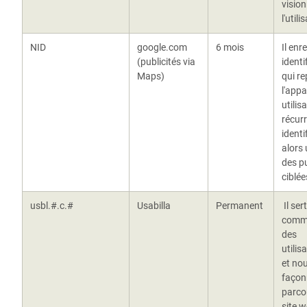
visio
l'utili
NID
google.com
6 mois
Il enr
(publicités via
identi
Maps)
qui re
l'appa
utilis
récurr
identi
alors 
des pu
ciblée
usbl.#.c.#
Usabilla
Permanent
Il ser
comme
des
utilis
et nou
façon
parcou
site w