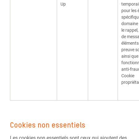
Up
temporair
pour les 
spécifiq
domaine 
le rappel,
de messa
éléments
preuve so
ainsi que
fonctionn
anti-frau
Cookie
propriéta
Cookies non essentiels
Les cookies non essentiels sont ceux qui ajoutent des