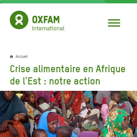
Aller
au
contenu
principal
Accueil
Fil
Crise alimentaire en Afrique
d'Ariane
de l'Est : notre action