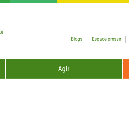
té
Blogs
Espace presse
Agir
NCES HUMANITAIRES
S'INFORMER ET RELAYER NOS MESSAGES
OXFAM DANS LE MONDE
QUI SOMMES-NOUS ?
 aux Dons pour la Crise
ban
à Gaza