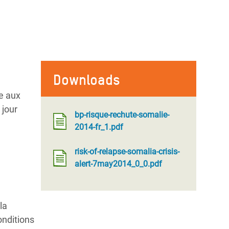
Downloads
e aux
 jour
bp-risque-rechute-somalie-
2014-fr_1.pdf
risk-of-relapse-somalia-crisis-
alert-7may2014_0_0.pdf
la
onditions