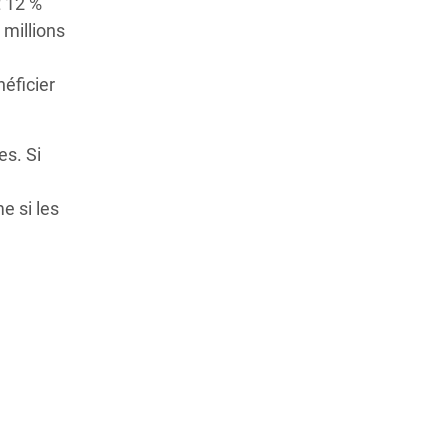
t 12 %
 millions
néficier
es. Si
e si les