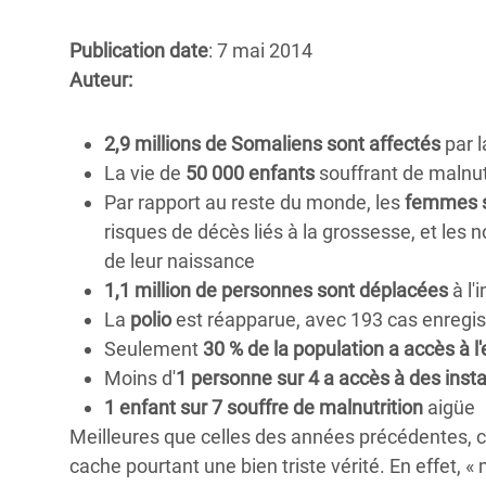
Conflits et Catastrophes
#MonClimatMonAvenir
Crise 
Alime
Publication date
: 7 mai 2014
Inégalités Extrêmes et
Mettons Fin à la Souffrance qui se Cache
l’Est
Auteur:
Services Essentiels
Derrière notre Alimentation
Crise
Inequality and Rights in a
Les Violences Faites aux Femmes et aux
2,9 millions de Somaliens sont affectés
par l
Digital Age
Filles, Ça Suffit !
Crise
La vie de
50 000 enfants
souffrant de malnut
au Ba
Par rapport au reste du monde, les
femmes 
Gender, Rights, and Justice
risques de décès liés à la grossesse, et les n
Crise
de leur naissance
Souda
1,1 million de personnes sont déplacées
à l'
La
polio
est réapparue, avec 193 cas enregis
Crise 
Seulement
30 % de la population a accès à l
Moins d'
1 personne sur 4 a accès à des insta
1 enfant sur 7 souffre de malnutrition
aigüe
Meilleures que celles des années précédentes, c
cache pourtant une bien triste vérité. En effet, «