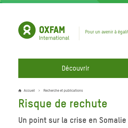
Aller
au
contenu
principal
Pour un avenir à égali
Découvrir
NOS DOMAINES D'ACTION
REJOINDRE NOS CAMPAGNES
URGE
Accueil
Recherche et publications
Fil
Risque de rechute
Eau et Assainissement
Climate Justice
Appel
d'Ariane
au Li
Alimentation, Climat et
Hands Off Our Spaces
Un point sur la crise en Somalie
Ressources Naturelles
Crise 
Rejoignez la Communauté