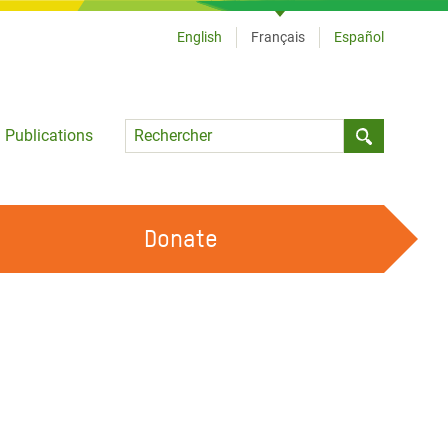
English
Français
Español
Language
Publications
Submit sea
Donate
TRAVAILLER AVEC NOUS
OUR FEMINIST PRINCIPLES
DEVENIR BÉNÉVOLE