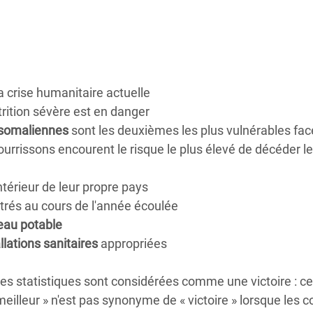
Climatique et
ntaire en Afrique de
 au Yémen
a crise humanitaire actuelle
 des Réfugiés Rohingyas
rition sévère est en danger
ngladesh
somaliennes
sont les deuxièmes les plus vulnérables fac
ourrissons encourent le risque le plus élevé de décéder le
 des Réfugié·es au
n du Sud
intérieur de leur propre pays
trés au cours de l'année écoulée
en Syrie
'eau potable
llations sanitaires
appropriées
es statistiques sont considérées comme une victoire : ce
 meilleur » n'est pas synonyme de « victoire » lorsque les c