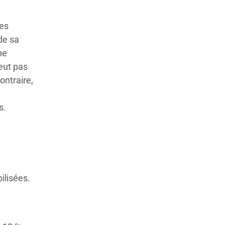
les
de sa
ne
eut pas
ontraire,
s.
ilisées.