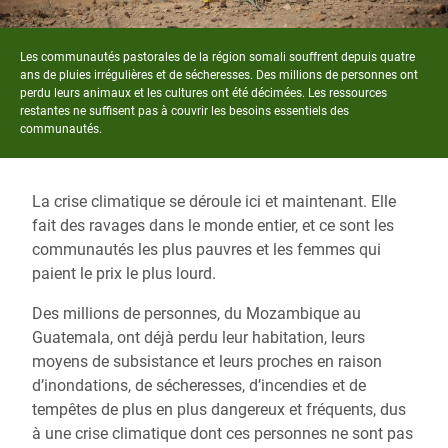
Les communautés pastorales de la région somali souffrent depuis quatre
ans de pluies irrégulières et de sécheresses. Des millions de personnes ont
perdu leurs animaux et les cultures ont été décimées. Les ressources
restantes ne suffisent pas à couvrir les besoins essentiels des
communautés.
La crise climatique se déroule ici et maintenant. Elle
fait des ravages dans le monde entier, et ce sont les
communautés les plus pauvres et les femmes qui
paient le prix le plus lourd.
Des millions de personnes, du Mozambique au
Guatemala, ont déjà perdu leur habitation, leurs
moyens de subsistance et leurs proches en raison
d’inondations, de sécheresses, d’incendies et de
tempêtes de plus en plus dangereux et fréquents, dus
à une crise climatique dont ces personnes ne sont pas