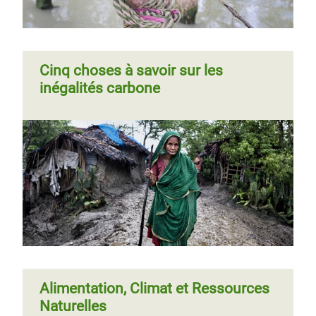
Cinq choses à savoir sur les
inégalités carbone
Page
‹‹
Page 3
Pagination
Typhon Phanfone : des vies
précédente
perdues et des moyens de
subsistance détruits pendant Noël
Alimentation, Climat et Ressources
Naturelles