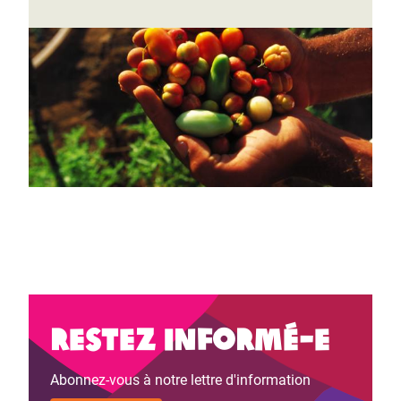
Page 1
Page
››
Pagination
suivante
Restez informé-e
Abonnez-vous à notre lettre d'information