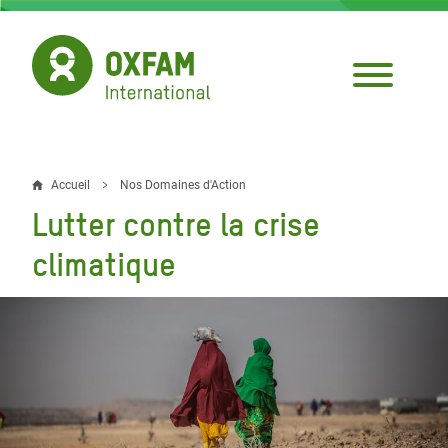
Aller
au
contenu
principal
Accueil
Nos Domaines d'Action
Fil
Lutter contre la crise
d'Ariane
climatique