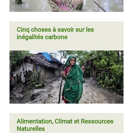
Cinq choses à savoir sur les
Combattre les inégalités des
inégalités carbone
émissions de CO2 dans l’Union
Européenne
Page 1
Page
››
Pagination
suivante
Alimentation, Climat et Ressources
Naturelles