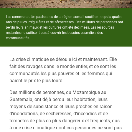
Les communautés pastorales de la région somali souffrent depuis quatre
ans de pluies irrégulières et de sécheresses. Des millions de personnes ont
perdu leurs animaux et les cultures ont été décimées. Les ressources
restantes ne suffisent pas à couvrir les besoins essentiels des
communautés.
La crise climatique se déroule ici et maintenant. Elle
fait des ravages dans le monde entier, et ce sont les
communautés les plus pauvres et les femmes qui
paient le prix le plus lourd.
Des millions de personnes, du Mozambique au
Guatemala, ont déjà perdu leur habitation, leurs
moyens de subsistance et leurs proches en raison
d’inondations, de sécheresses, d’incendies et de
tempêtes de plus en plus dangereux et fréquents, dus
à une crise climatique dont ces personnes ne sont pas