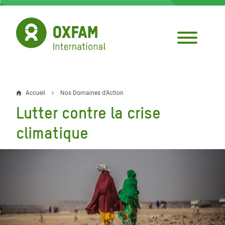
Aller
au
contenu
principal
Accueil
Nos Domaines d'Action
Fil
Lutter contre la crise
d'Ariane
climatique