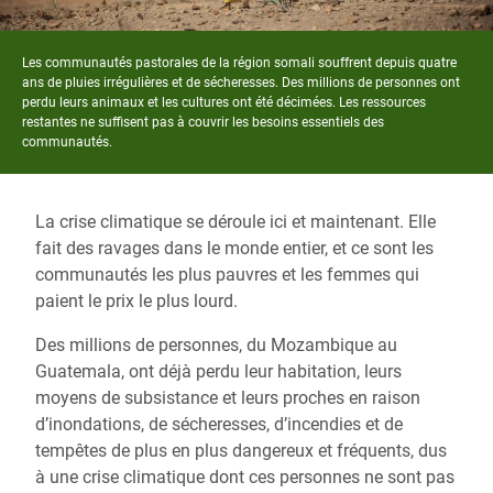
Les communautés pastorales de la région somali souffrent depuis quatre
ans de pluies irrégulières et de sécheresses. Des millions de personnes ont
perdu leurs animaux et les cultures ont été décimées. Les ressources
restantes ne suffisent pas à couvrir les besoins essentiels des
communautés.
La crise climatique se déroule ici et maintenant. Elle
fait des ravages dans le monde entier, et ce sont les
communautés les plus pauvres et les femmes qui
paient le prix le plus lourd.
Des millions de personnes, du Mozambique au
Guatemala, ont déjà perdu leur habitation, leurs
moyens de subsistance et leurs proches en raison
d’inondations, de sécheresses, d’incendies et de
tempêtes de plus en plus dangereux et fréquents, dus
à une crise climatique dont ces personnes ne sont pas