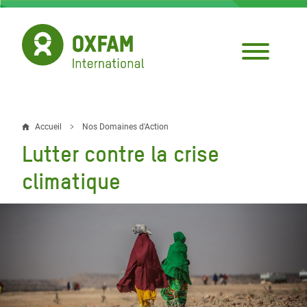
Aller
au
contenu
principal
Accueil
Nos Domaines d'Action
Fil
Lutter contre la crise
d'Ariane
climatique