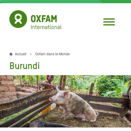
Aller
au
contenu
principal
Accueil
Oxfam dans le Monde
Fil
Burundi
d'Ariane