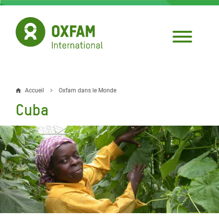
Aller
au
contenu
principal
Accueil
Oxfam dans le Monde
Fil
Cuba
d'Ariane