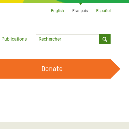
English
Français
Español
Language
Publications
Submit sea
Donate
TRAVAILLER AVEC NOUS
OUR FEMINIST PRINCIPLES
DEVENIR BÉNÉVOLE