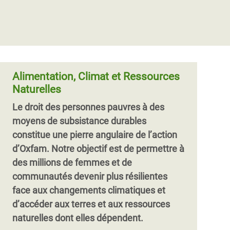
« Avant, j'arrivais à récolter cent ballots de
Oxfam et l’association nigérienne Rotab
millet sur mon champ. Cette année, je n'ai
dénoncent l’opacité et les pressions qui
pu en collecter que trois !
entourent la renégociation
»
des conventions minières liant Areva et le
N
Alimentation, Climat et Ressources
Naturelles
Le droit des personnes pauvres à des
moyens de subsistance durables
constitue une pierre angulaire de l’action
d’Oxfam. Notre objectif est de permettre à
des millions de femmes et de
communautés devenir plus résilientes
face aux changements climatiques et
d’accéder aux terres et aux ressources
naturelles dont elles dépendent.