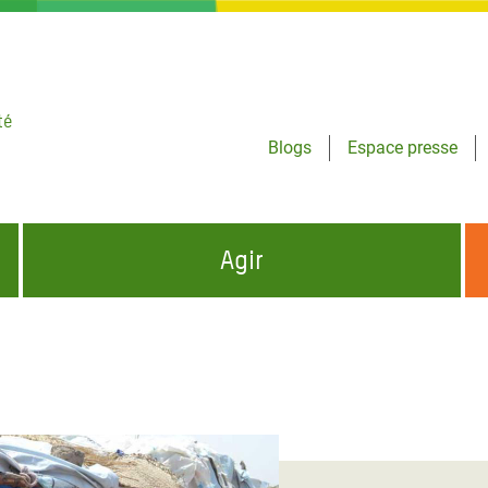
té
Blogs
Espace presse
Agir
NCES HUMANITAIRES
S'INFORMER ET RELAYER NOS MESSAGES
OXFAM DANS LE MONDE
QUI SOMMES-NOUS ?
 aux Dons pour la Crise
ban
à Gaza