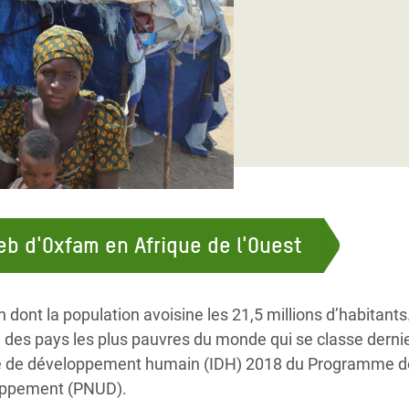
Climatique et
ntaire en Afrique de
 au Yémen
 des Réfugiés Rohingyas
ngladesh
 des Réfugié·es au
n du Sud
eb d'Oxfam en Afrique de l'Ouest
en Syrie
 dont la population avoisine les 21,5 millions d’habitants
 des pays les plus pauvres du monde qui se classe derni
ice de développement humain (IDH) 2018 du Programme d
loppement (PNUD).