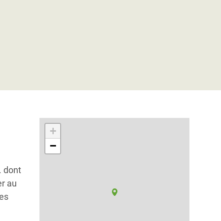
+
−
. dont
er au
es