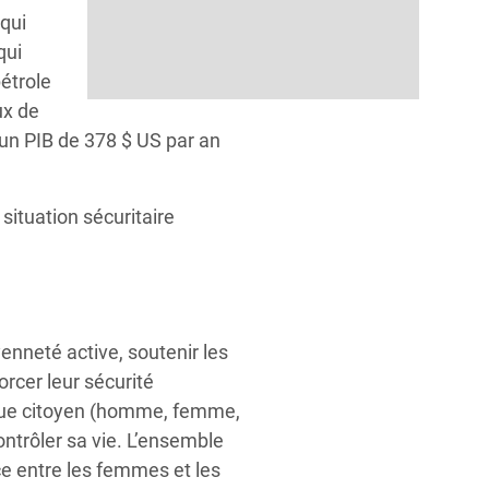
 qui
qui
pétrole
ux de
un PIB de 378 $ US par an
situation sécuritaire
nneté active, soutenir les
orcer leur sécurité
aque citoyen (homme, femme,
ntrôler sa vie. L’ensemble
ice entre les femmes et les