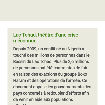
programme de trois ans visant à lutter
gouvernements et les bailleurs de
contre les causes profondes de la
fonds de la crise du bassin du lac
malnutrition et à mettre fin à cette
Tchad se réunissent à New York
tragédie qui serait responsable de près de
Selon de récentes estimations de
la moitié des cas de mortalité infantile au
15 organisations humanitaires, le nombre
Niger.
Lac Tchad, théâtre d’une crise
de personnes actuellement menacées
méconnue
sévèrement par la faim en raison du
Depuis 2009, un conflit né au Nigeria a
conflit
touché des millions de personnes dans le
Bassin du Lac Tchad. Plus de 2,6 millions
de personnes ont été contraintes de fuir
en raison des exactions du groupe Boko
Haram et des opérations de l’armée. Ce
document appelle les gouvernements des
pays concernés à redoubler d’efforts afin
de venir en aide aux populations