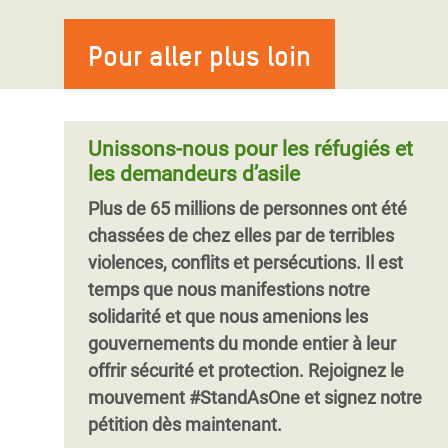
avec 27 millions de personnes
Le changement climatique est une
souffrant de la faim
Pour aller plus loin
menace planétaire : tous les pays sont
désormais touchés. Mais ce sont les
L'Afrique de l'Ouest connaît sa pire crise
populations les plus pauvres et les plus
alimentaire depuis une décennie, avec 27
vulnérables du monde qui en souffrent le
millions de personnes qui souffrent d
Unissons-nous pour les réfugiés et
plus. Dans le sud du Niger, Oxfam travaille
les demandeurs d’asile
sur la mise en place d’activités
Plus de 65 millions de personnes ont été
génératrices de revenus destinées à
chassées de chez elles par de terribles
renforcer la résilience de la population
violences, conflits et persécutions. Il est
face au changement climatique et à
temps que nous manifestions notre
l’insécurité alimentaire.
solidarité et que nous amenions les
gouvernements du monde entier à leur
offrir sécurité et protection. Rejoignez le
mouvement #StandAsOne et signez notre
pétition dès maintenant.