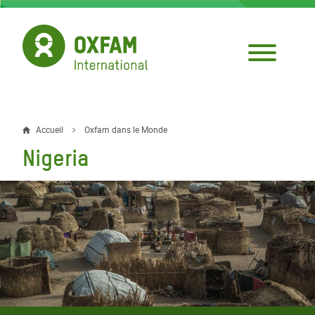
Aller
au
contenu
principal
Accueil
Oxfam dans le Monde
Fil
Nigeria
d'Ariane