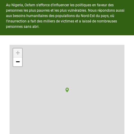
Au Nigeria, Oxfam s’efforce d’influencer les politiques en faveur des
personnes les plus pauvres et les plus vulnérables. Nous répondons aussi
aux besoins humanitaires des populations du Nord-Est du pays, où
l’insurrection a fait des milliers de victimes et a laissé de nombreuses
personnes sans abri.
+
−