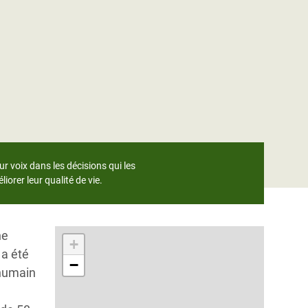
 voix dans les décisions qui les
orer leur qualité de vie.
ne
+
 a été
−
 humain