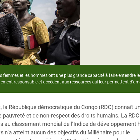
Climatique et
ntaire en Afrique de
 au Yémen
 des Réfugiés Rohingyas
ngladesh
 des Réfugié·es au
s femmes et les hommes ont une plus grande capacité à faire entendre leur
n du Sud
ement responsable et accèdent aux ressources qui leur permettent d’améli
en Syrie
s, la République démocratique du Congo (RDC) connaît u
 de pauvreté et de non-respect des droits humains. La RDC
s au classement mondial de l’Indice de développement
s n’a atteint aucun des objectifs du Millénaire pour le