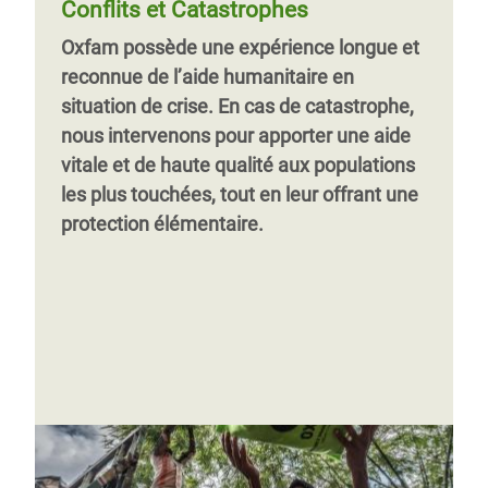
Conflits et Catastrophes
femmes particulièrement vulnérables aux
dû fuir les violences et abandonner leu
Oxfam possède une expérience longue et
violences. La pièce Bongo té, tika ! a
reconnue de l’aide humanitaire en
permis de sensibiliser plus de 33 000
situation de crise. En cas de catastrophe,
personnes à ce problème et permis de
Page 1
Page
››
nous intervenons pour apporter une aide
créer un espace rassembleur pour les
suivante
vitale et de haute qualité aux populations
citoyennes et citoyens.
les plus touchées, tout en leur offrant une
protection élémentaire.