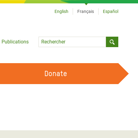
English
Français
Español
Language
Publications
Submit sea
Donate
TRAVAILLER AVEC NOUS
OUR FEMINIST PRINCIPLES
DEVENIR BÉNÉVOLE