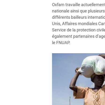
budgets. Grâce à ces coopér
les droits humains, la confi
Oxfam travaille actuellement
importants et vendent leurs p
nationale ainsi que plusieur
différents bailleurs interna
Unis, Affaires mondiales Can
Service de la protection ci
également partenaires d’age
le FNUAP.