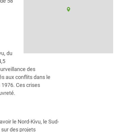
 de 58
vu, du
4,5
surveillance des
s aux conflits dans le
 1976. Ces crises
uvreté.
voir le Nord-Kivu, le Sud-
e sur des projets