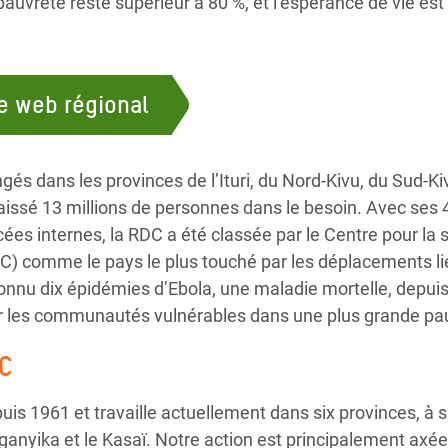
uvreté reste supérieur à 80 %, et l’espérance de vie est
e web régional
ngés dans les provinces de l’Ituri, du Nord-Kivu, du Sud-Ki
aissé 13 millions de personnes dans le besoin. Avec ses 
ées internes, la RDC a été classée par le Centre pour la 
) comme le pays le plus touché par les déplacements lié
onnu dix épidémies d’Ebola, une maladie mortelle, depuis
er les communautés vulnérables dans une plus grande pa
DC
is 1961 et travaille actuellement dans six provinces, à sa
Tanganyika et le Kasaï. Notre action est principalement axé