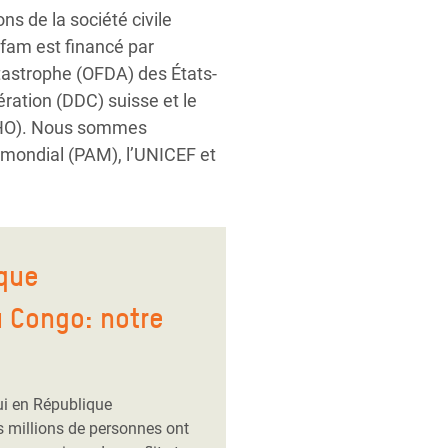
lus nombreux et plus
édier aux abus et violations.
s de la société civile
xfam est financé par
atastrophe (OFDA) des États-
ration (DDC) suisse et le
ECHO). Nous sommes
mondial (PAM), l’UNICEF et
ique
 Congo: notre
hui en République
 millions de personnes ont