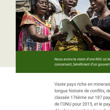
Conflits et Catastrophes
#MonClimatMonAvenir
Crise 
Alime
Inégalités Extrêmes et
Mettons Fin à la Souffrance qui se Cache
l’Est
Services Essentiels
Derrière notre Alimentation
Crise
Inequality and Rights in a
Les Violences Faites aux Femmes et aux
Digital Age
Filles, Ça Suffit !
Crise
au Ba
Gender, Rights, and Justice
Crise
Nous avons la vision d’une RDC où le
Souda
concernent, bénéficient d’un gouvern
Crise 
Vaste pays riche en minerai
longue histoire de conflits,
classée 176ème sur 187 pay
de l’ONU pour 2015, et le pay