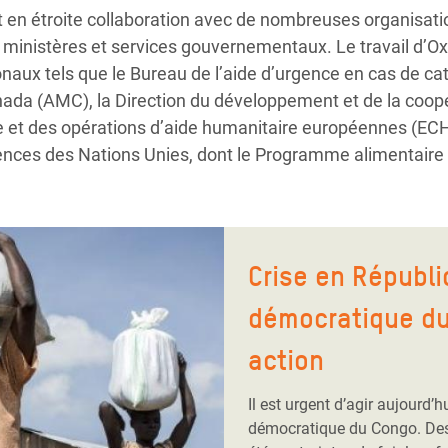
atives, les agriculteurs/trices accèdent à des marchés p
ance et les compétences nécessaires pour agir afin de rem
 en étroite collaboration avec de nombreuses organisation
roduits à de meilleurs prix.
s ministères et services gouvernementaux. Le travail d’O
tionaux tels que le Bureau de l’aide d’urgence en cas de c
ada (AMC), la Direction du développement et de la coopé
vile et des opérations d’aide humanitaire européennes (
nces des Nations Unies, dont le Programme alimentaire 
Crise en Républ
démocratique du
action
Il est urgent d’agir aujourd’
démocratique du Congo. Des