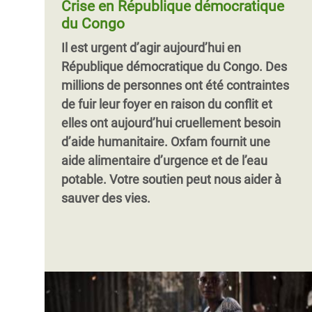
Crise en République démocratique
l'equip d'Oxfam ont récemment lancé la
du Congo
construction d’un système d’adduction
Il est urgent d’agir aujourd’hui en
d’eau par gravité de plus de 100 km de
République démocratique du Congo. Des
long, destiné à approvisionner en eau
Pagination
millions de personnes ont été contraintes
potable des zones particulièrement
de fuir leur foyer en raison du conflit et
reculées.
elles ont aujourd’hui cruellement besoin
d’aide humanitaire. Oxfam fournit une
aide alimentaire d’urgence et de l’eau
potable. Votre soutien peut nous aider à
sauver des vies.