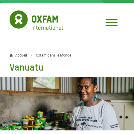
Aller
au
contenu
principal
Accueil
Oxfam dans le Monde
Fil
Vanuatu
d'Ariane