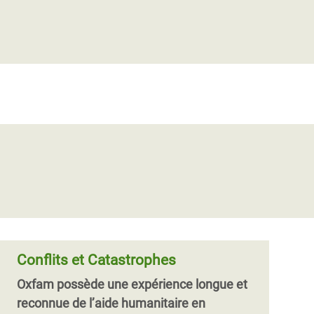
Réaction d’Oxfam à la suspension
de l’aide alimentaire du PAM aux
réfugiés syriens
À l'approche de l'hiver, les réfugiés de
Syrie ont plus que jamais besoin d’aide
alimentaire, sans laquelle ils risquent
d’être des centaines de milliers à s
Conflits et Catastrophes
Oxfam possède une expérience longue et
reconnue de l’aide humanitaire en