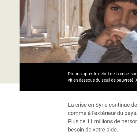
Conflits et Catastrophes
#MonClimatMonAvenir
Crise 
Alime
Inégalités Extrêmes et
Mettons Fin à la Souffrance qui se Cache
l’Est
Services Essentiels
Derrière notre Alimentation
Crise
Inequality and Rights in a
Les Violences Faites aux Femmes et aux
Digital Age
Filles, Ça Suffit !
Crise
au Ba
Gender, Rights, and Justice
Crise
Dix ans après le début de la crise, s
Souda
vit en dessous du seuil de pauvreté. A
Crise 
La crise en Syrie continue d
comme à l’extérieur du pays.
Plus de 11 millions de perso
besoin de votre aide.