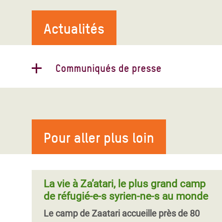
Actualités
Communiqués de presse
Réaction d'Oxfam à l'issue de la
conférence de Genève sur la
réinstallation des réfugiés de Syrie
Pour aller plus loin
Gareth Price Jones, représentant d'Oxfam
pour les affaires humanitaires a déclaré :
« Les États réunis à Genève aujourd’hui
avaient l’occasion de transf
La vie à Za’atari, le plus grand camp
de réfugié-e-s syrien-ne-s au monde
Le camp de Zaatari accueille près de 80