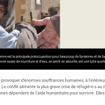
Climatique et
ntaire en Afrique de
 au Yémen
 des Réfugiés Rohingyas
ngladesh
 des Réfugié·es au
urvivre est la principale préoccupation pour beaucoup de Syriennes et de S
n du Sud
voir assez de nourriture et d’eau, se sentir en sécurité, est une lutte quot
en Syrie
e provoquer d’énormes souffrances humaines, à l’intérieu
 Le conflit alimente la plus grave crise de réfugié-e-s au
nnes dépendent de l’aide humanitaire pour survivre.
Elles