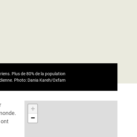
yriens. Plus de 80% de la population
idienne.
Photo: Dania Kareh/Oxfam
r
+
 monde.
−
 ont