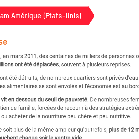
fam Amérique (Etats-Unis)
ise
té, en mars 2011, des centaines de milliers de personnes o
llions ont été déplacées
, souvent à plusieurs reprises.
nt été détruits, de nombreux quartiers sont privés d’eau 
rées alimentaires se sont envolés et l’économie est au bor
 vit en dessous du seuil de pauvreté
. De nombreuses fem
utien de famille, forcées de recourir à des stratégies ex
ou acheter de la nourriture peu chère et peu nutritive.
 ne soit plus de la même ampleur qu’autrefois,
plus de 12 
uchent chaque soir le ventre vide.