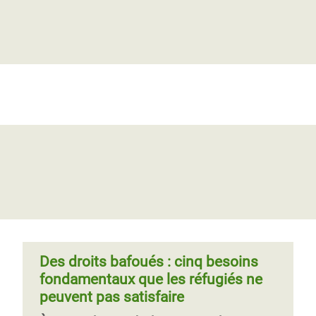
Des ONG pressent la communauté
internationale d’accueillir 5 % des
réfugiés de Syrie d’ici fin 2015
Plus de trente organisations
internationales appellent les États qui se
réuniront demain à Genève à s’engager
sur l’accueil, d’ici fin 2015, d’au moins
Des droits bafoués : cinq besoins
5&nbs
fondamentaux que les réfugiés ne
peuvent pas satisfaire