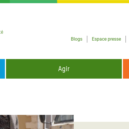
té
Blogs
Espace presse
Agir
NCES HUMANITAIRES
S'INFORMER ET RELAYER NOS MESSAGES
OXFAM DANS LE MONDE
QUI SOMMES-NOUS ?
 aux Dons pour la Crise
ban
à Gaza