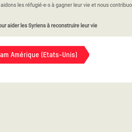
itique de groupes particulièrement défavorisés, notamment
aidons les réfugié-e-s à gagner leur vie et nous contribu
ur aider les Syriens à reconstruire leur vie
fam Amérique (Etats-Unis)