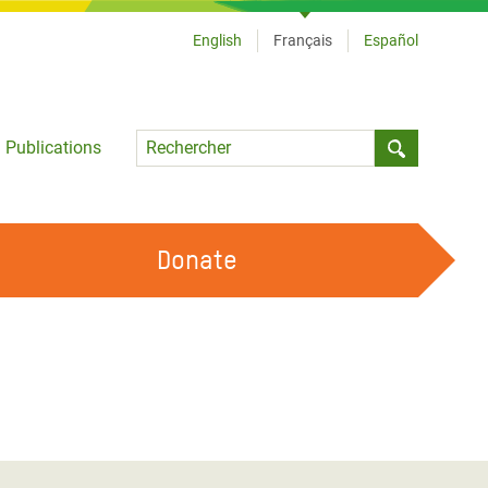
English
Français
Español
Language
Publications
Submit sea
Donate
TRAVAILLER AVEC NOUS
OUR FEMINIST PRINCIPLES
DEVENIR BÉNÉVOLE