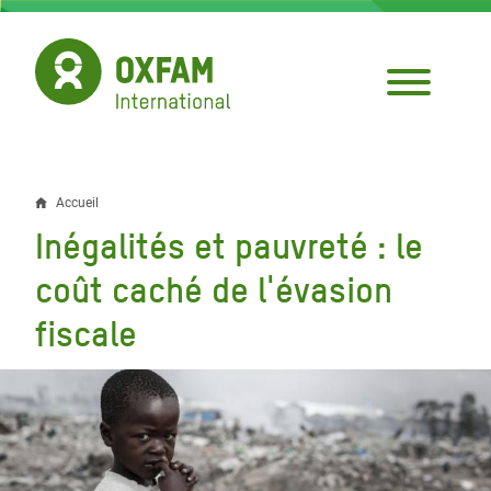
Aller
au
contenu
principal
Accueil
Fil
Inégalités et pauvreté : le
d'Ariane
coût caché de l'évasion
fiscale