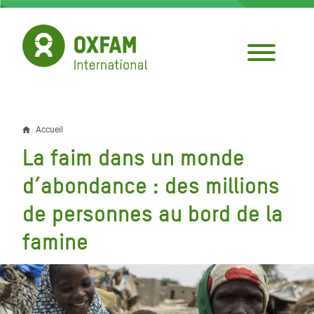
Aller
au
contenu
principal
Accueil
Fil
La faim dans un monde
d'Ariane
d’abondance : des millions
de personnes au bord de la
famine