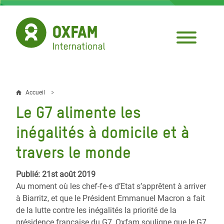
Aller
au
contenu
principal
Accueil
Fil
Le G7 alimente les
d'Ariane
inégalités à domicile et à
travers le monde
Publié: 21st août 2019
Au moment où les chef-fe-s d’Etat s’apprêtent à arriver
à Biarritz, et que le Président Emmanuel Macron a fait
de la lutte contre les inégalités la priorité de la
présidence française du G7, Oxfam souligne que le G7