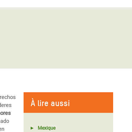
erechos
À lire aussi
deres
sores
iado
Mexique
en