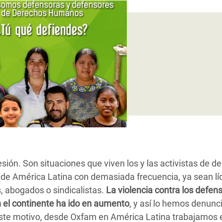
Climatique et
ntaire en Afrique de
 au Yémen
 des Réfugiés Rohingyas
ngladesh
 des Réfugié·es au
n du Sud
en Syrie
sión. Son situaciones que viven los y las activistas de d
e América Latina con demasiada frecuencia, ya sean lí
, abogados o sindicalistas.
La violencia contra los defen
 el continente ha ido en aumento
, y así lo hemos denunc
este motivo, desde Oxfam en América Latina trabajamos 