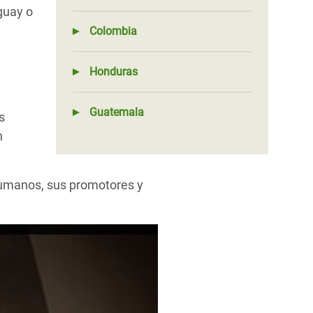
guay o
Colombia
Honduras
Guatemala
s
n
umanos, sus promotores y