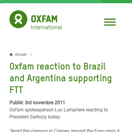
Aller
au
contenu
principal
Accueil
Fil
Oxfam reaction to Brazil
d'Ariane
and Argentina supporting
FTT
Publié: 3rd novembre 2011
Oxfam spokesperson Luc Lampriere reacting to
President Sarkozy today:
“Amid the clamour in Cannes around the Euro crisis it