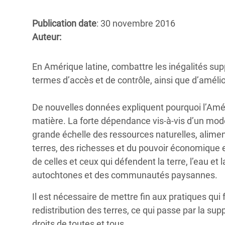
Conflits et Catastrophes
#MonClimatMonAvenir
Crise 
Alime
Publication date
: 30 novembre 2016
Inégalités Extrêmes et
Mettons Fin à la Souffrance qui se Cache
l’Est
Auteur:
Services Essentiels
Derrière notre Alimentation
Crise
Inequality and Rights in a
Les Violences Faites aux Femmes et aux
En Amérique latine, combattre les inégalités sup
Digital Age
Filles, Ça Suffit !
Crise
termes d’accès et de contrôle, ainsi que d’amélior
au Ba
Gender, Rights, and Justice
De nouvelles données expliquent pourquoi l’Améri
Crise
matière. La forte dépendance vis-à-vis d’un modèl
Souda
grande échelle des ressources naturelles, alimen
terres, des richesses et du pouvoir économique e
Crise 
de celles et ceux qui défendent la terre, l’eau et
autochtones et des communautés paysannes.
Il est nécessaire de mettre fin aux pratiques qui
redistribution des terres, ce qui passe par la sup
droits de toutes et tous.