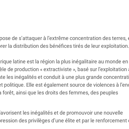
Climatique et
ntaire en Afrique de
 au Yémen
pose de s’attaquer à l’extrême concentration des terres,
 des Réfugiés Rohingyas
er la distribution des bénéfices tirés de leur exploitation
ngladesh
que latine est la région la plus inégalitaire au monde en 
 des Réfugié·es au
e de production « extractiviste », basé sur l’exploitation 
n du Sud
te les inégalités et conduit à une plus grande concentrat
t politique. Elle est également source de violences à l’en
en Syrie
 la forêt, ainsi que les droits des femmes, des peuples
 favorisent les inégalités et de promouvoir une nouvelle
pression des privilèges d’une élite et par le renforcement