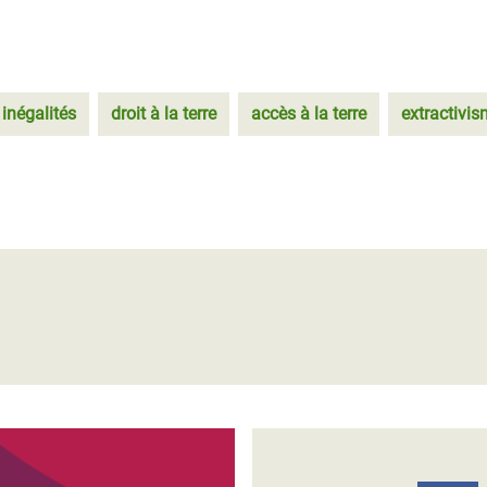
inégalités
droit à la terre
accès à la terre
extractivi