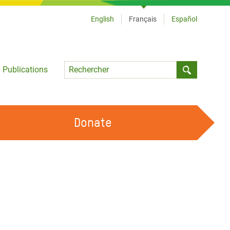
English
Français
Español
Language
Publications
Submit sea
Donate
TRAVAILLER AVEC NOUS
OUR FEMINIST PRINCIPLES
DEVENIR BÉNÉVOLE