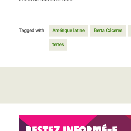
Tagged with
Amérique latine
Berta Cáceres
terres
Restez informé-e