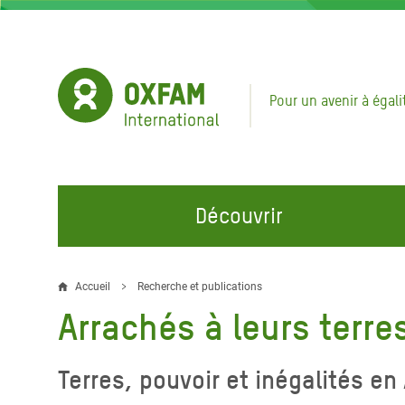
Aller
au
contenu
principal
Pour un avenir à égali
Découvrir
NOS DOMAINES D'ACTION
REJOINDRE NOS CAMPAGNES
URGE
Accueil
Recherche et publications
Fil
Arrachés à leurs terre
Eau et Assainissement
Climate Justice
Appel
d'Ariane
au Li
Alimentation, Climat et
Hands Off Our Spaces
Terres, pouvoir et inégalités en
Ressources Naturelles
Crise 
Rejoignez la Communauté