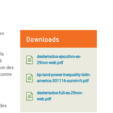
 en
Downloads
.
la
desterrados-ejecutivo-es-
à
29nov-web.pdf
ion des
contre
bp-land-power-inequality-latin-
america-301116-summ-fr.pdf
desterrados-full-es-29nov-
web.pdf
 des