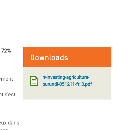
: 72%
Downloads
rr-investing-agriculture-
pement
burundi-051211-fr_3.pdf
t s’est
ieux dans