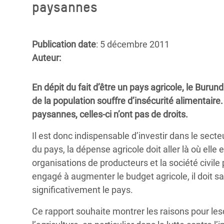
paysannes
Conflits et Catastrophes
#MonClimatMonAvenir
Crise 
Alime
Inégalités Extrêmes et
Mettons Fin à la Souffrance qui se Cache
l’Est
Services Essentiels
Derrière notre Alimentation
Publication date
: 5 décembre 2011
Crise
Auteur:
Inequality and Rights in a
Les Violences Faites aux Femmes et aux
Digital Age
Filles, Ça Suffit !
Crise
En dépit du fait d’être un pays agricole, le Buru
au Ba
Gender, Rights, and Justice
de la population souffre d’insécurité alimentaire
Crise
paysannes, celles-ci n’ont pas de droits.
Souda
Il est donc indispensable d’investir dans le sect
Crise 
du pays, la dépense agricole doit aller là où elle 
organisations de producteurs et la société civile
engagé à augmenter le budget agricole, il doit sa
significativement le pays.
Ce rapport souhaite montrer les raisons pour lesq