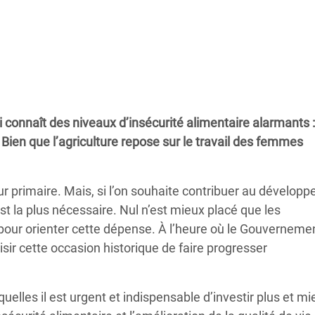
Climatique et
ntaire en Afrique de
 au Yémen
 des Réfugiés Rohingyas
ndi connaît des niveaux d’insécurité alimentaire alarmants 
ngladesh
. Bien que l’agriculture repose sur le travail des femmes
 des Réfugié·es au
n du Sud
eur primaire. Mais, si l’on souhaite contribuer au dévelop
en Syrie
est la plus nécessaire. Nul n’est mieux placé que les
 pour orienter cette dépense. À l’heure où le Gouvernemen
isir cette occasion historique de faire progresser
uelles il est urgent et indispensable d’investir plus et m