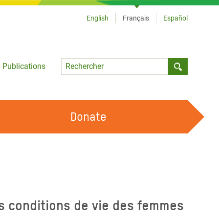
English
Français
Español
Language
Publications
Submit sea
Donate
TRAVAILLER AVEC NOUS
OUR FEMINIST PRINCIPLES
DEVENIR BÉNÉVOLE
es conditions de vie des femmes