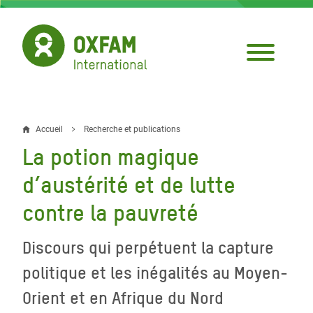
Aller
au
contenu
principal
Accueil
Recherche et publications
Fil
La potion magique
d'Ariane
d’austérité et de lutte
contre la pauvreté
Discours qui perpétuent la capture
politique et les inégalités au Moyen-
Orient et en Afrique du Nord