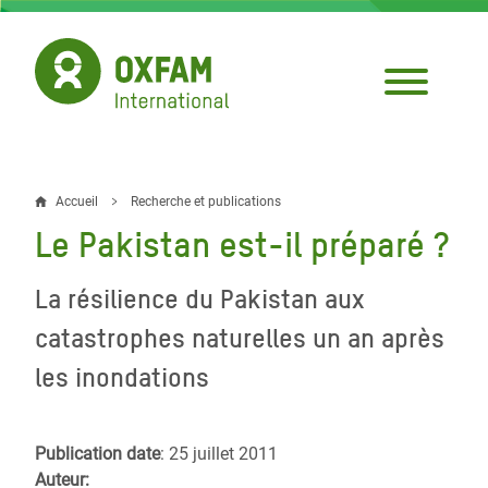
Aller
au
contenu
principal
Accueil
Recherche et publications
Fil
Le Pakistan est-il préparé ?
d'Ariane
La résilience du Pakistan aux
catastrophes naturelles un an après
les inondations
Publication date
: 25 juillet 2011
Auteur: